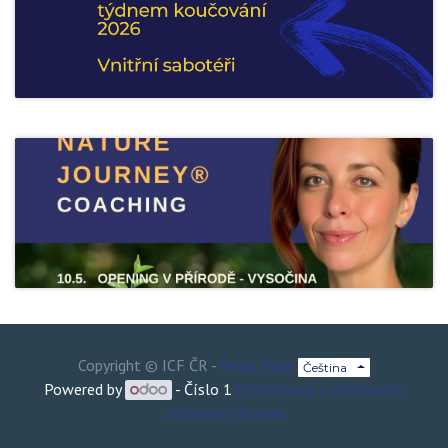
Copyright ©
ICF ČR
-
Legal Page
Čeština
Powered by
- Číslo 1
ECommerce s otevřeným
zdrojovým kódem