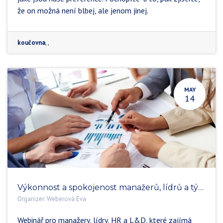
že on možná není blbej, ale jenom jinej.
koučovna
,
,
MAY
14
Výkonnost a spokojenost manažerů, lídrů a týmů
Organizer:
Weberová Eva
Webinář pro manažery, lídry, HR a L&D, které zajímá