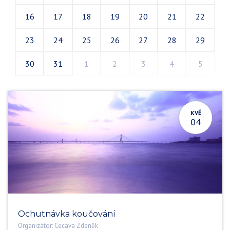
16
17
18
19
20
21
22
23
24
25
26
27
28
29
30
31
1
2
3
4
5
KVĚ
04
Ochutnávka koučování
Organizátor:
Cecava Zdeněk