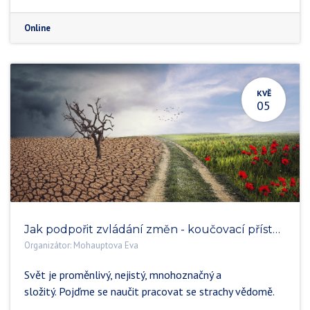
Online
KVĚ
05
Jak podpořit zvládání změn - koučovací přístup - propojeno s transakční analýzou
Organizátor:
Mohauptova Eva
Svět je proměnlivý, nejistý, mnohoznačný a
složitý. Pojďme se naučit pracovat se strachy vědomě.