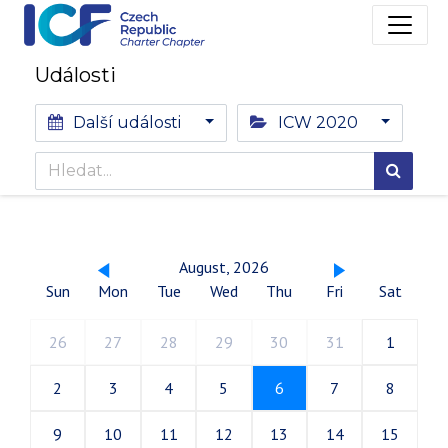
Události
Další události
ICW 2020
August, 2026
Sun
Mon
Tue
Wed
Thu
Fri
Sat
26
27
28
29
30
31
1
2
3
4
5
6
7
8
9
10
11
12
13
14
15