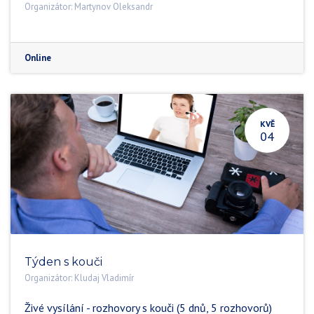
Organizátor:
Martynov Oleksandr
Online
KVĚ
04
Týden s kouči
Organizátor:
Kludaj Vladimír
Živé vysílání - rozhovory s kouči (5 dnů, 5 rozhovorů)