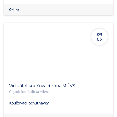
Online
KVĚ
05
Virtuální koučovací zóna MÚVS
Organizátor:
Židlická Milena
Koučovací ochutnávky