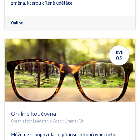
změna, kterou cíleně uděláte.
Online
KVĚ
05
On-line koučovna
Organizátor:
Leadership Coach, Šrámek Vít
Můžeme si popovídat o přínosech koučování nebo