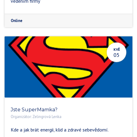
vedením firmy
Online
KVĚ
05
Jste SuperMamka?
Organizátor:
Zelingrová Lenka
Kde a jak brát energii, klid a zdravé sebevědomí.