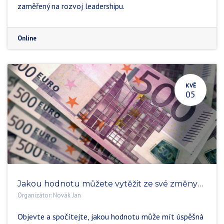
zaměřený na rozvoj leadershipu.
Online
KVĚ
05
Jakou hodnotu můžete vytěžit ze své změny? Jaký potenciál přehlížíte?
Organizátor:
Novák Jan
Objevte a spočítejte, jakou hodnotu může mít úspěšná