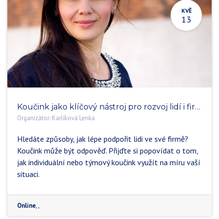
KVĚ
13
Koučink jako klíčový nástroj pro rozvoj lidí i firem
Organizátor:
Karlíková Lenka
Hledáte způsoby, jak lépe podpořit lidi ve své firmě?
Koučink může být odpověď. Přijďte si popovídat o tom,
jak individuální nebo týmový koučink využít na míru vaší
situaci.
Online
,
,