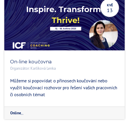
KVĚ
13
On-line koučovna
Organizátor:
Karlíková Lenka
Můžeme si popovídat o přínosech koučování nebo
využít koučovací rozhovor pro řešení vašich pracovních
či osobních témat
Online
,
,