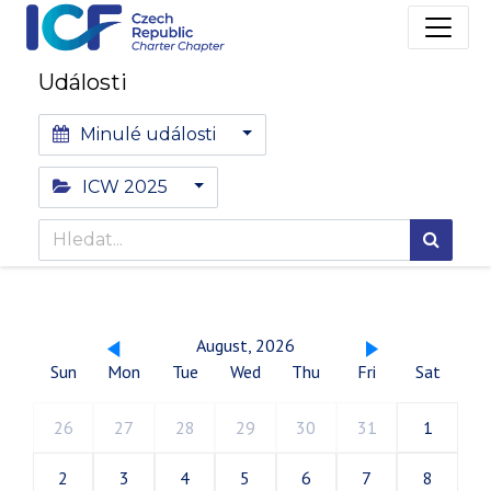
Události
Minulé události
ICW 2025
August, 2026
Sun
Mon
Tue
Wed
Thu
Fri
Sat
26
27
28
29
30
31
1
2
3
4
5
6
7
8