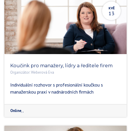
KVĚ
13
Koučink pro manažery, lídry a ředitele firem
Organizátor:
Weberová Eva
Individuální rozhovor s profesionální koučkou s
manažerskou praxí v nadnárodních firmách
Online
,
,