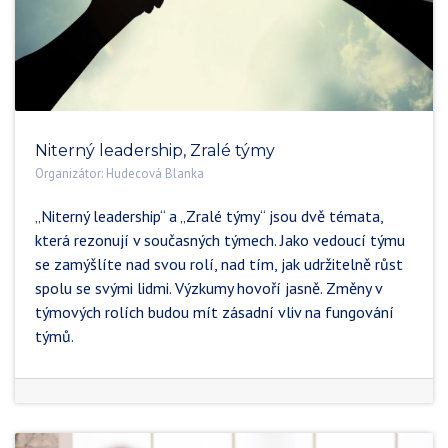
Niterný leadership, Zralé týmy
Organizátor:
Hudecová Blanka
„Niterný leadership“ a „Zralé týmy“ jsou dvě témata,
která rezonují v současných týmech. Jako vedoucí týmu
se zamýšlíte nad svou rolí, nad tím, jak udržitelně růst
spolu se svými lidmi. Výzkumy hovoří jasně. Změny v
týmových rolích budou mít zásadní vliv na fungování
týmů.