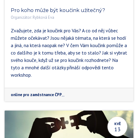
Pro koho může být koučink užitečný?
Organizátor:
Rybková Eva
Zvažujete, zda je koučink pro Vás? A co od něj vůbec
můžete očekávat? Jsou nějaká témata, na která se hodí
a jiná, na která naopak ne? V čem Vám koučink pomůže a
co dalšího je k tomu třeba, aby se to stalo? Jak si vybrat
svého kouče, když už se pro koučink rozhodnete? Na
tyto a mnohé další otázky přináší odpovědi tento
workshop.
online pro zaměstnance ČPP
, ,
KVĚ
13