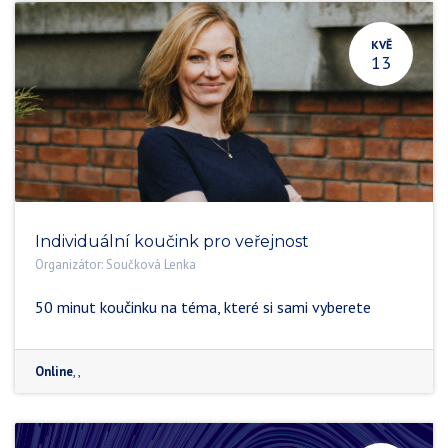
KVĚ
13
Individuální koučink pro veřejnost
Organizátor:
Součková Lenka
50 minut koučinku na téma, které si sami vyberete
Online
,
,