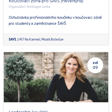
Koučovací zóna pro ŠAVŠ (neveřejná)
Organizátor:
Vornhagen Lenka
Ochutnávka profesionálního koučinku v koučovací zóně
pro studenty a zaměstnance ŠAVŠ
ŠAVŠ
,
1457 Na Karmeli
,
Mladá Boleslav
KVĚ
09