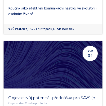
Koučink jako efektivní komunikační nástroj ve školství i
osobním životě.
9.ZŠ Pastelka
,
1325 17.listopadu
,
Mladá Boleslav
KVĚ
04
Objevte svůj potenciál-přednáška pro ŠAVŠ (neveřejná)
Organizátor:
Vornhagen Lenka