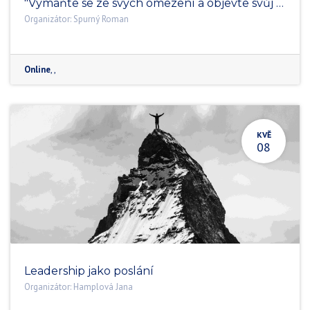
"Vymaňte se ze svých omezení a objevte svůj skrytý potenciál"
Organizátor:
Spurný Roman
Online
,
,
KVĚ
08
Leadership jako poslání
Organizátor:
Hamplová Jana