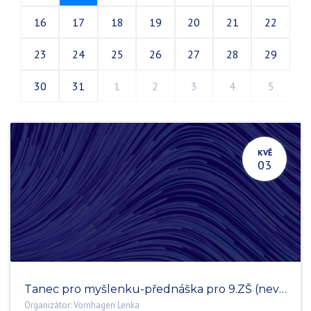
16
17
18
19
20
21
22
23
24
25
26
27
28
29
30
31
1
2
3
4
5
KVĚ
03
Tanec pro myšlenku-přednáška pro 9.ZŠ (neveřejná)
Organizátor:
Vornhagen Lenka