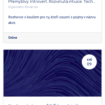
Přemýšlivý. Introvert. Rozvinutá intuice. Technicky zaměřený. Jiný. INTJ.
Organizátor:
Novák Jan
Rozhovor s koučem pro ty, kteří souzní s pojmy v názvu
akce.
Online
KVĚ
09