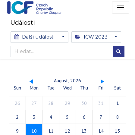
Události
Další události
ICW 2023
August, 2026
Sun
Mon
Tue
Wed
Thu
Fri
Sat
26
27
28
29
30
31
1
2
3
4
5
6
7
8
9
10
11
12
13
14
15