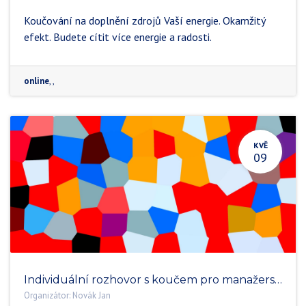
Koučování na doplnění zdrojů Vaší energie. Okamžitý
efekt. Budete cítit více energie a radosti.
online
,
,
KVĚ
09
Individuální rozhovor s koučem pro manažerské a exekutivní role
Organizátor:
Novák Jan