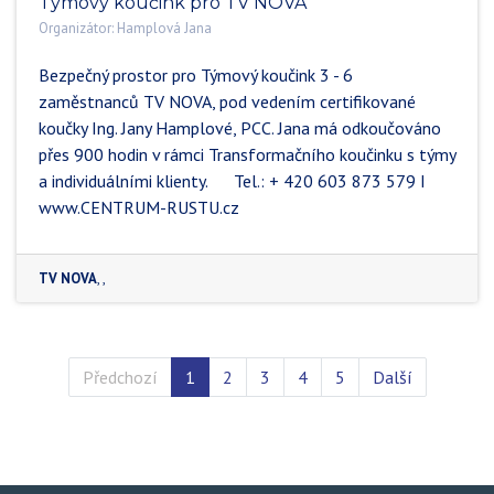
Týmový koučink pro TV NOVA
Organizátor:
Hamplová Jana
Bezpečný prostor pro Týmový koučink 3 - 6
zaměstnanců TV NOVA, pod vedením certifikované
koučky Ing. Jany Hamplové, PCC. Jana má odkoučováno
přes 900 hodin v rámci Transformačního koučinku s týmy
a individuálními klienty. Tel.: + 420 603 873 579 I
www.CENTRUM-RUSTU.cz
TV NOVA
, ,
Předchozí
1
2
3
4
5
Další