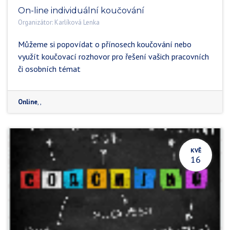
On-line individuální koučování
Organizátor:
Karlíková Lenka
Můžeme si popovídat o přínosech koučování nebo
využít koučovací rozhovor pro řešení vašich pracovních
či osobních témat
Online
,
,
KVĚ
16