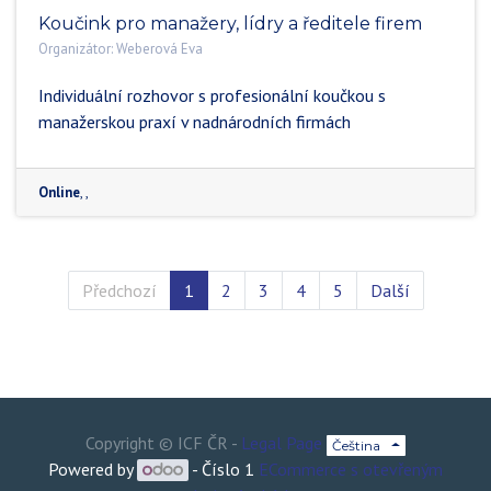
Koučink pro manažery, lídry a ředitele firem
Organizátor:
Weberová Eva
Individuální rozhovor s profesionální koučkou s
manažerskou praxí v nadnárodních firmách
Online
,
,
Předchozí
1
2
3
4
5
Další
Copyright ©
ICF ČR
-
Legal Page
Čeština
Powered by
- Číslo 1
ECommerce s otevřeným