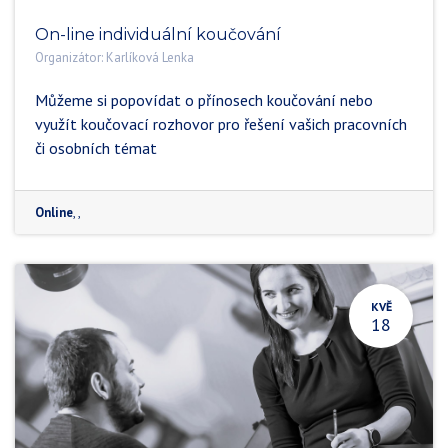
On-line individuální koučování
Organizátor:
Karlíková Lenka
Můžeme si popovídat o přínosech koučování nebo
využít koučovací rozhovor pro řešení vašich pracovních
či osobních témat
Online
,
,
KVĚ
18