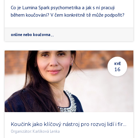
Co je Lumina Spark psychometrika a jak s ní pracuji
během koučování? V čem konkrétně tě může podpořit?
online nebo koučovna
,
,
KVĚ
16
Koučink jako klíčový nástroj pro rozvoj lidí i firem
Organizátor:
Karlíková Lenka