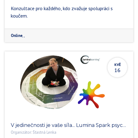
Konzultace pro každého, kdo zvažuje spolupráci s
koučem.
Online
,
,
KVĚ
16
V jedinečnosti je vaše síla... Lumina Spark psychometrika v koučování
Organizátor:
Šťastná Lenka