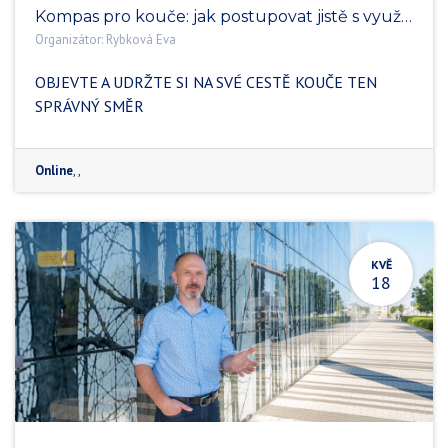
Kompas pro kouče: jak postupovat jistě s využitím mentoringu a supervize - webinář
Organizátor:
Rybková Eva
OBJEVTE A UDRŽTE SI NA SVÉ CESTĚ KOUČE TEN
SPRÁVNÝ SMĚR
Online
,
,
KVĚ
18