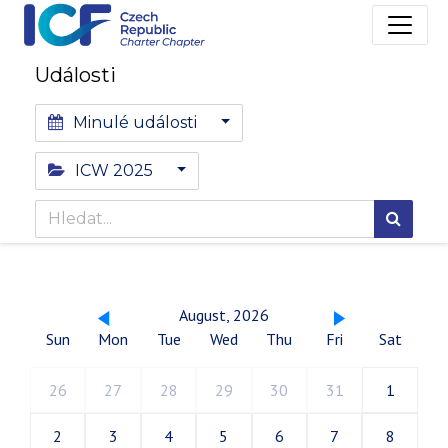
Události
Minulé události
ICW 2025
August, 2026
Sun
Mon
Tue
Wed
Thu
Fri
Sat
26
27
28
29
30
31
1
2
3
4
5
6
7
8