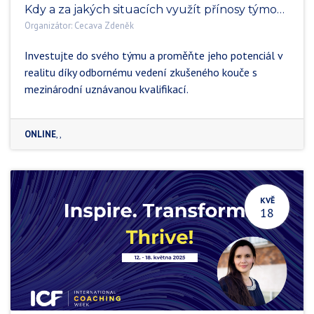
Kdy a za jakých situacích využít přínosy týmového koučinku?
Organizátor:
Cecava Zdeněk
Investujte do svého týmu a proměňte jeho potenciál v
realitu díky odbornému vedení zkušeného kouče s
mezinárodní uznávanou kvalifikací.
ONLINE
,
,
KVĚ
18