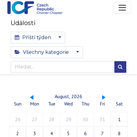
Události
Příští týden
Všechny kategorie
August, 2026
Sun
Mon
Tue
Wed
Thu
Fri
Sat
26
27
28
29
30
31
1
2
3
4
5
6
7
8