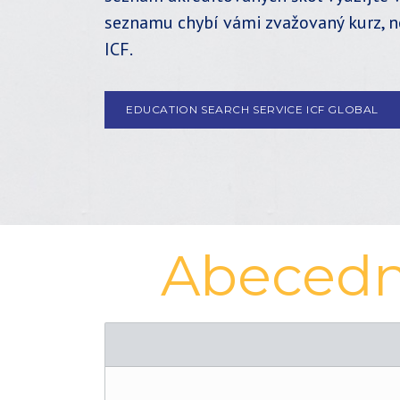
seznamu chybí vámi zvažovaný kurz, 
ICF.
EDUCATION SEARCH SERVICE ICF GLOBAL
Abecední