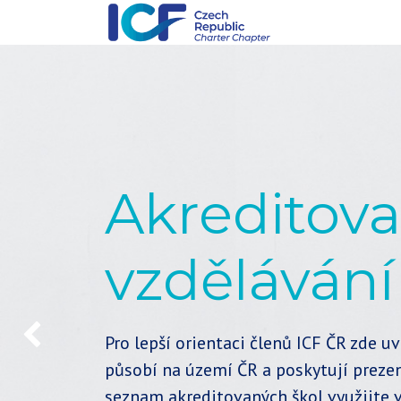
Akreditov
vzdělávání
Pro lepší orientaci členů ICF ČR zde 
Předchozí
působí na území ČR a poskytují prezen
seznam akreditovaných škol využijte v