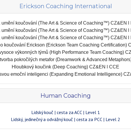
Erickson Coaching International
 umění koučování (The Art & Science of Coaching™) CZ&EN l 
 umění koučování (The Art & Science of Coaching™) CZ&EN l 
 umění koučování (The Art & Science of Coaching™) CZ&EN l 
ho koučování Erickson (Erickson Team Coaching Certificatio
vysoce výkonných týmů (High Performance Team Coaching) 
 tvorba pokročilých metafor (Dreamwork & Advanced Metapho
Hloubkový koučink (Deep Coaching) CZ&EN l CCE
 svou emoční inteligenci (Expanding Emotional Intelligence) 
Human Coaching
Lidský kouč
|
cesta za ACC
|
Level 1
Lidský, jedinečný a odvážný kouč
|
cesta za PCC
|
Level 2