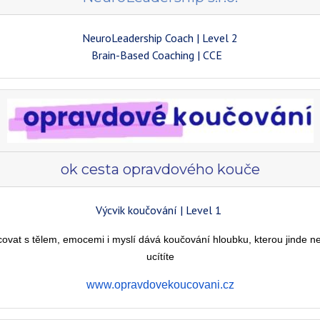
NeuroLeadership Coach | Level 2
Brain-Based Coaching | CCE
ok cesta opravdového kouče
Výcvik koučování | Level 1
at s tělem, emocemi i myslí dává koučování hloubku, kterou jinde nenaj
ucítíte
www.opravdovekoucovani.cz