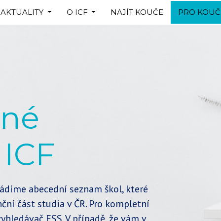
AKTUALITY
O ICF
NAJÍT KOUČE
PRO KOUČ
ané
 ICF
uvádíme abecední seznam škol, které
ční část studia v ČR. Pro kompletní
yhledávač ESS. V případě, že vám v