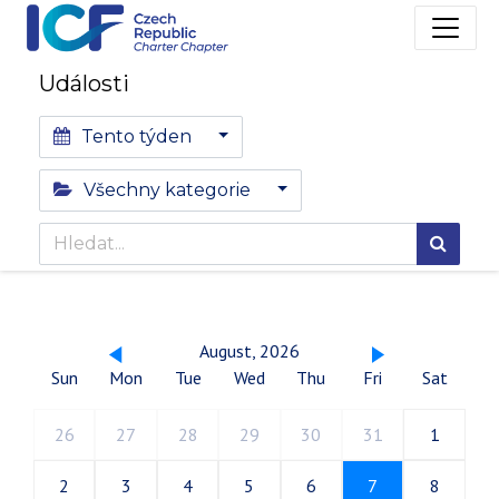
Události
Tento týden
Všechny kategorie
August, 2026
Sun
Mon
Tue
Wed
Thu
Fri
Sat
26
27
28
29
30
31
1
2
3
4
5
6
7
8