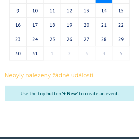
9
10
11
12
13
14
15
16
17
18
19
20
21
22
23
24
25
26
27
28
29
30
31
1
2
3
4
5
Nebyly nalezeny žádné události.
Use the top button '
+ New
' to create an event.