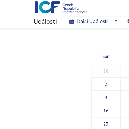
Události
Další události
Sun
26
2
9
16
23