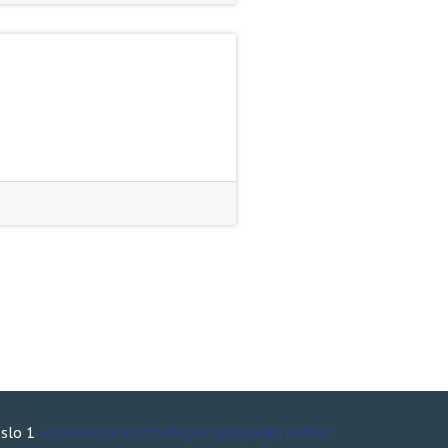
íslo 1
ECommerce s otevřeným zdrojovým kódem