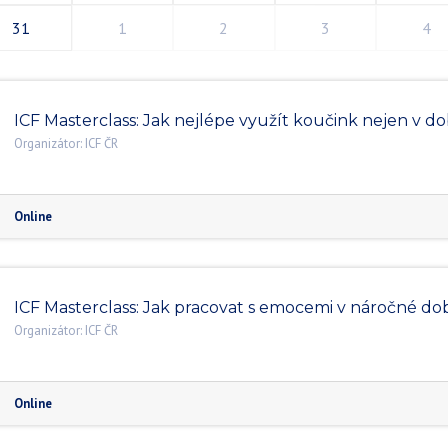
31
1
2
3
4
ICF Masterclass: Jak nejlépe využít koučink nejen v 
Organizátor:
ICF ČR
Online
ICF Masterclass: Jak pracovat s emocemi v náročné do
Organizátor:
ICF ČR
Online