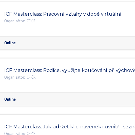
ICF Masterclass: Pracovní vztahy v době virtuální
Organizátor:
ICF ČR
Online
ICF Masterclass: Rodiče, využijte koučování při výchov
Organizátor:
ICF ČR
Online
ICF Masterclass: Jak udržet klid navenek i uvnitř - sez
Organizátor:
ICF ČR