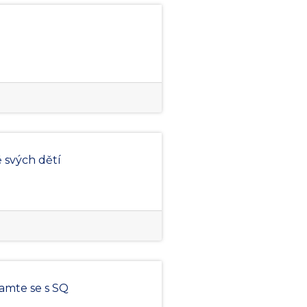
ě svých dětí
namte se s SQ