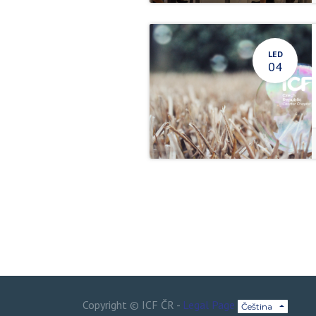
LED
04
Copyright ©
ICF ČR
-
Legal Page
Čeština