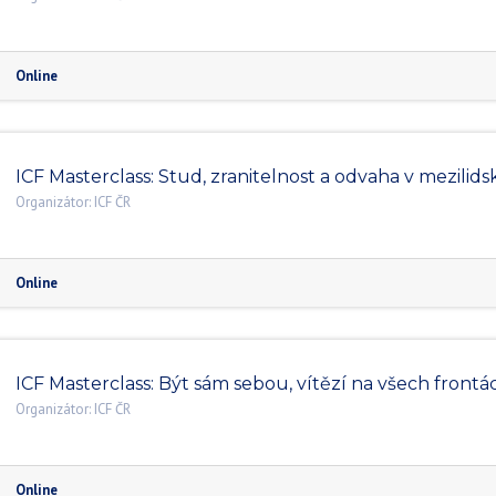
Online
ICF Masterclass: Stud, zranitelnost a odvaha v mezilid
Organizátor:
ICF ČR
Online
ICF Masterclass: Být sám sebou, vítězí na všech frontá
Organizátor:
ICF ČR
Online