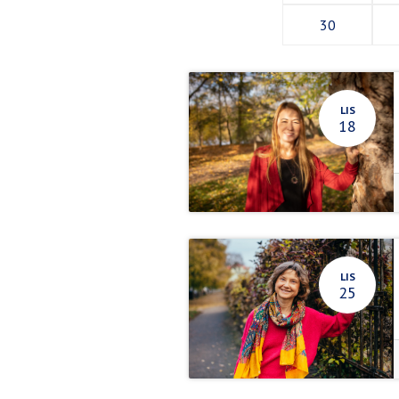
30
LIS
18
LIS
25