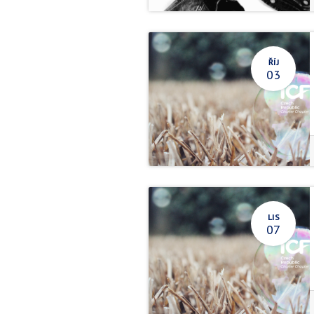
ŘÍJ
03
LIS
07