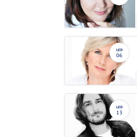
LED
06
LED
13