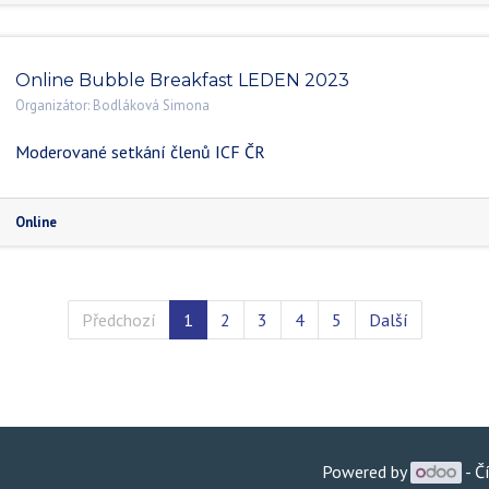
Online Bubble Breakfast LEDEN 2023
Organizátor:
Bodláková Simona
Moderované setkání členů ICF ČR
Online
Předchozí
1
2
3
4
5
Další
Powered by
- Č