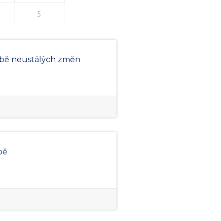
5
době neustálých změn
bě