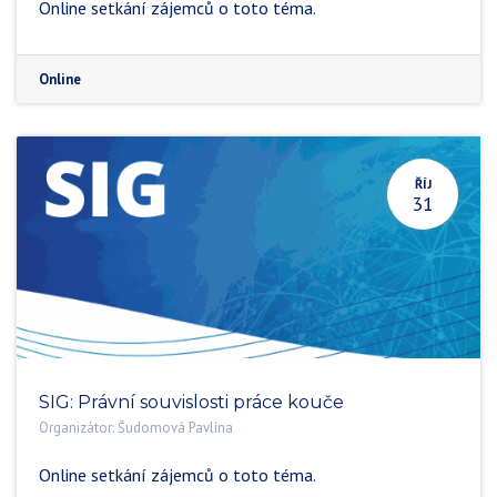
Online setkání zájemců o toto téma.
Online
ŘÍJ
31
SIG: Právní souvislosti práce kouče
Organizátor:
Šudomová Pavlína
Online setkání zájemců o toto téma.