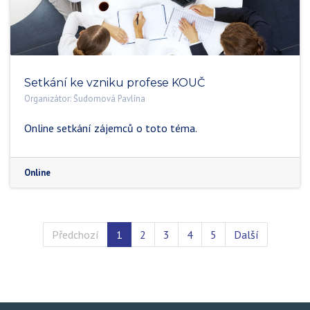
Setkání ke vzniku profese KOUČ
Organizátor:
Šudomová Pavlína
Online setkání zájemců o toto téma.
Online
Předchozí
1
2
3
4
5
Další