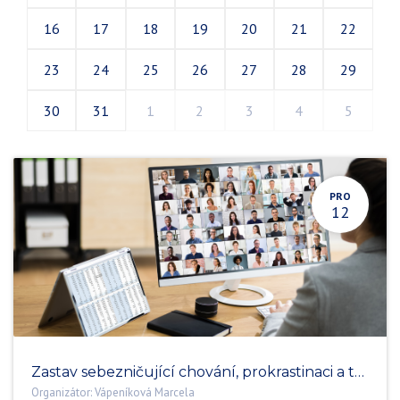
16
17
18
19
20
21
22
23
24
25
26
27
28
29
30
31
1
2
3
4
5
PRO
12
Zastav sebezničující chování, prokrastinaci a toxický perfekcionismus
Organizátor:
Vápeníková Marcela