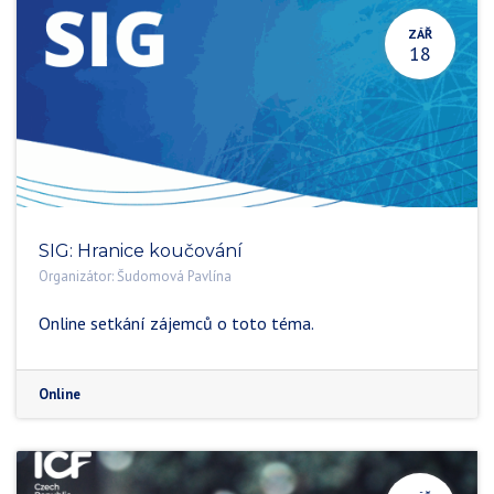
ZÁŘ
18
SIG: Hranice koučování
Organizátor:
Šudomová Pavlína
Online setkání zájemců o toto téma.
Online