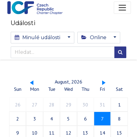
Události
Minulé události
Online
August, 2026
Sun
Mon
Tue
Wed
Thu
Fri
Sat
26
27
28
29
30
31
1
2
3
4
5
6
7
8
9
10
11
12
13
14
15