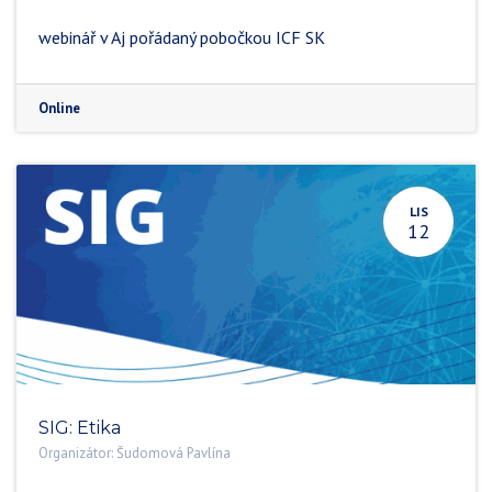
webinář v Aj pořádaný pobočkou ICF SK
Online
LIS
12
SIG: Etika
Organizátor:
Šudomová Pavlína