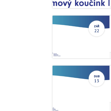
ZÁŘ
22
DUB
13