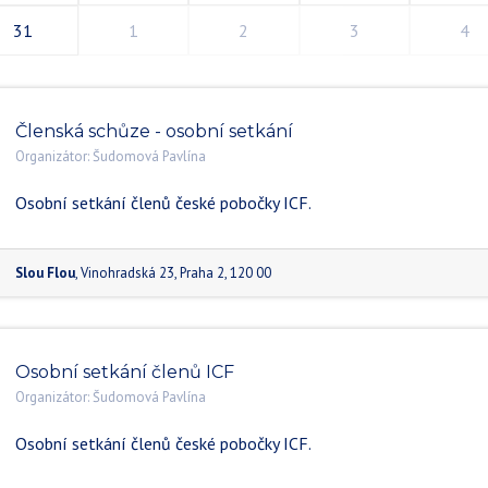
31
1
2
3
4
Členská schůze - osobní setkání
Organizátor:
Šudomová Pavlína
Osobní setkání členů české pobočky ICF.
Slou Flou
,
Vinohradská 23
,
Praha 2
,
120 00
Osobní setkání členů ICF
Organizátor:
Šudomová Pavlína
Osobní setkání členů české pobočky ICF.