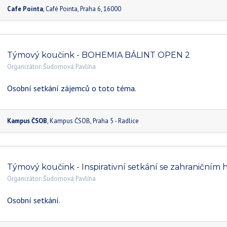
Cafe Pointa
,
Café Pointa
,
Praha 6
,
16000
Týmový koučink - BOHEMIA BÁLINT OPEN 2
Organizátor:
Šudomová Pavlína
Osobní setkání zájemců o toto téma.
Kampus ČSOB
,
Kampus ČSOB
,
Praha 5 - Radlice
Týmový koučink - Inspirativní setkání se zahraničním
Organizátor:
Šudomová Pavlína
Osobní setkání.