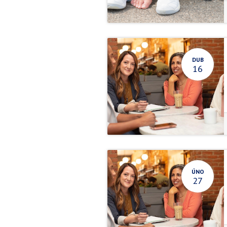
DUB
16
ÚNO
27