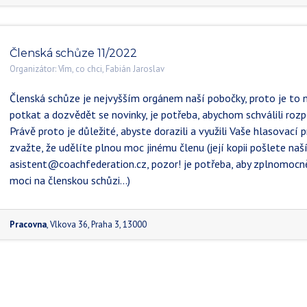
Členská schůze 11/2022
Organizátor:
Vím, co chci, Fabián Jaroslav
Členská schůze je nejvyšším orgánem naší pobočky, proto je to n
potkat a dozvědět se novinky, je potřeba, abychom schválili rozp
Právě proto je důležité, abyste dorazili a využili Vaše hlasovací
zvažte, že udělíte plnou moc jinému členu (její kopii pošlete naš
asistent@coachfederation.cz, pozor! je potřeba, aby zplnomocněn
moci na členskou schůzi...)
Pracovna
,
Vlkova 36
,
Praha 3
,
13000