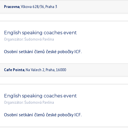
Pracovna
,
Vlkova 628/36
,
Praha 3
English speaking coaches event
Organizátor:
Šudomová Pavlína
Osobní setkání členů české pobočky ICF.
Cafe Pointa
,
Na Valech 2
,
Praha
,
16000
English speaking coaches event
Organizátor:
Šudomová Pavlína
Osobní setkání členů české pobočky ICF.