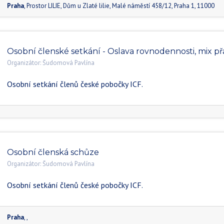
Praha
,
Prostor LILIE, Dům u Zlaté lilie, Malé náměstí 458/12
,
Praha 1
,
11000
Osobní členské setkání - Oslava rovnodennosti, mix př
Organizátor:
Šudomová Pavlína
Osobní setkání členů české pobočky ICF.
Osobní členská schůze
Organizátor:
Šudomová Pavlína
Osobní setkání členů české pobočky ICF.
Praha
, ,