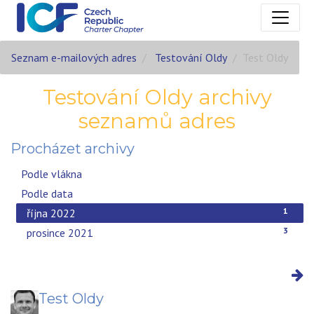
Seznam e-mailových adres
Testování Oldy
Test Oldy
Testování Oldy archivy
seznamů adres
Procházet archivy
Podle vlákna
Podle data
1
října 2022
3
prosince 2021
Test Oldy