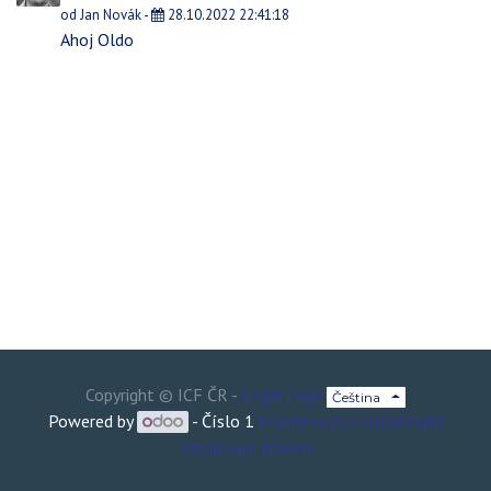
od
Jan Novák
-
28.10.2022 22:41:18
Ahoj Oldo
Copyright ©
ICF ČR
-
Legal Page
Čeština
Powered by
- Číslo 1
ECommerce s otevřeným
zdrojovým kódem