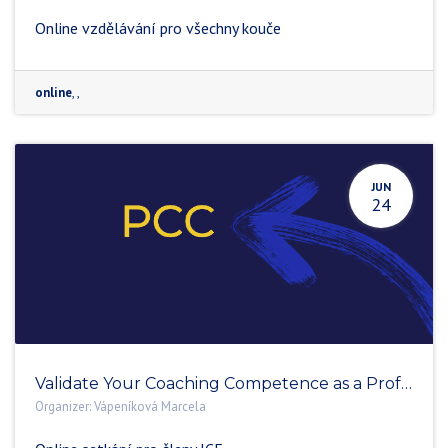
Online vzdělávání pro všechny kouče
online
,
,
JUN
24
Validate Your Coaching Competence as a Professional Certified Coach (PCC)
Organizer:
Vápeníková Marcela