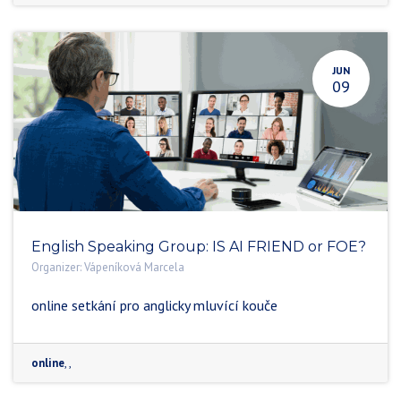
JUN
09
English Speaking Group: IS AI FRIEND or FOE?
Organizer:
Vápeníková Marcela
online setkání pro anglicky mluvící kouče
online
,
,