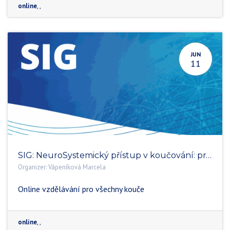
online
,
,
JUN
11
SIG: NeuroSystemický přístup v koučování: práce s myslí, vztahem a kontextem klienta
Organizer:
Vápeníková Marcela
Online vzdělávání pro všechny kouče
online
,
,