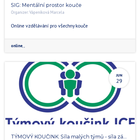
SIG: Mentální prostor kouče
Organizer:
Vápeníková Marcela
Online vzdělávání pro všechny kouče
online
,
,
JUN
29
TÝMOVÝ KOUČINK: Síla malých týmů - síla záměru