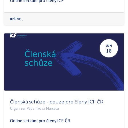
Online setkání pro členy ICF
online
,
,
JUN
18
Členská schůze - pouze pro členy ICF ČR
Organizer:
Vápeníková Marcela
Online setkání pro členy ICF ČR