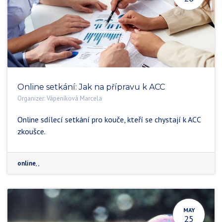
Online setkání: Jak na přípravu k ACC
Organizer:
Vápeníková Marcela
Online sdílecí setkání pro kouče, kteří se chystají k ACC
zkoušce.
online
,
,
MAY
25