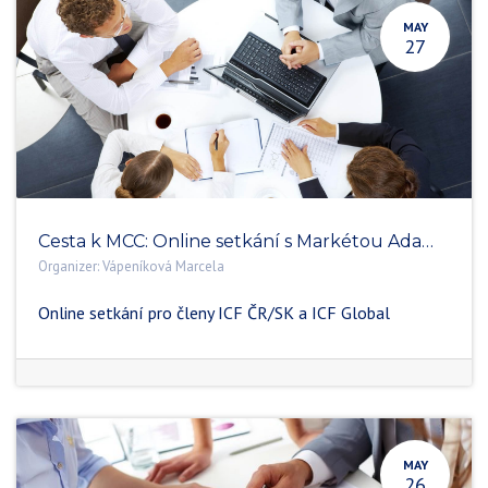
MAY
27
Cesta k MCC: Online setkání s Markétou Adamíkovou
Organizer:
Vápeníková Marcela
Online setkání pro členy ICF ČR/SK a ICF Global
MAY
26