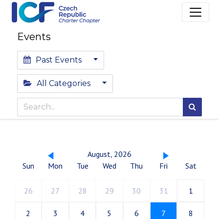
Events
Past Events
All Categories
August, 2026
Sun
Mon
Tue
Wed
Thu
Fri
Sat
26
27
28
29
30
31
1
2
3
4
5
6
7
8