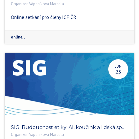
Organizer:
Vápeníková Marcela
Online setkání pro členy ICF ČR
online
,
,
JUN
25
SIG: Budoucnost etiky: AI, koučink a lidská spojení
Organizer:
Vápeníková Marcela