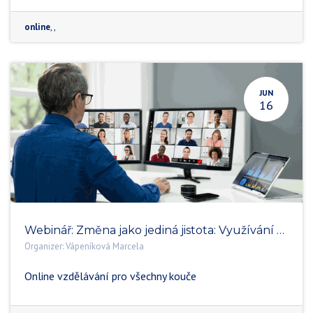
online
,
,
JUN
16
Webinář: Změna jako jediná jistota: Využívání nástrojů change managementu v koučinku
Organizer:
Vápeníková Marcela
Online vzdělávání pro všechny kouče