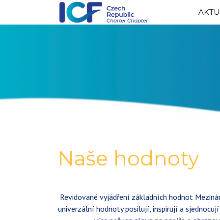
AKTU
Naše hodnoty
Revidované vyjádření základních hodnot Mezinár
univerzální hodnoty posilují, inspirují a sjednocu