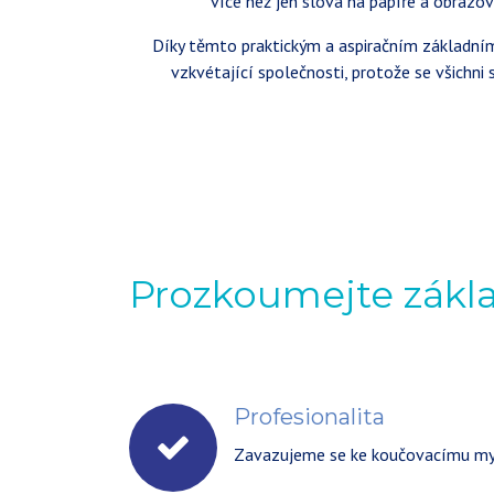
více než jen slova na papíře a obrazov
Díky těmto praktickým a aspiračním základní
vzkvétající společnosti, protože se všichn
Prozkoumejte zákl
Profesionalita
Zavazujeme se ke koučovacímu myšle