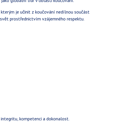
jako globální lídr v oblasti koučování.
terým je učinit z koučování nedílnou součást
t svět prostřednictvím vzájemného respektu.
integritu, kompetenci a dokonalost.