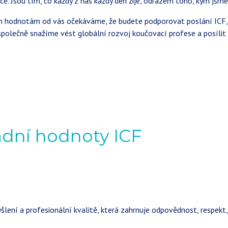
ce. Jsou tím, co každý z nás každý den žije, odrazem toho, kým jsme 
m hodnotám od vás očekáváme, že budete podporovat poslání ICF, k
i společně snažíme vést globální rozvoj koučovací profese a posíli
adní hodnoty ICF
ní a profesionální kvalitě, která zahrnuje odpovědnost, respekt, 