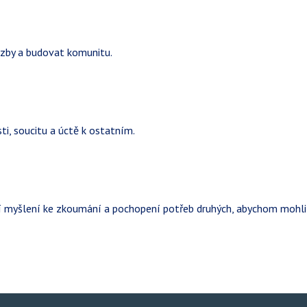
azby a budovat komunitu.
ti, soucitu a úctě k ostatním.
myšlení ke zkoumání a pochopení potřeb druhých, abychom mohli vž