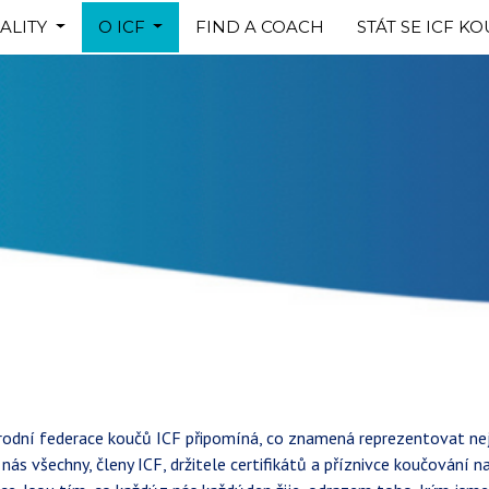
ALITY
O ICF
FIND A COACH
STÁT SE ICF K
odní federace koučů ICF připomíná, co znamená reprezentovat nej
jí nás všechny, členy ICF, držitele certifikátů a příznivce koučování