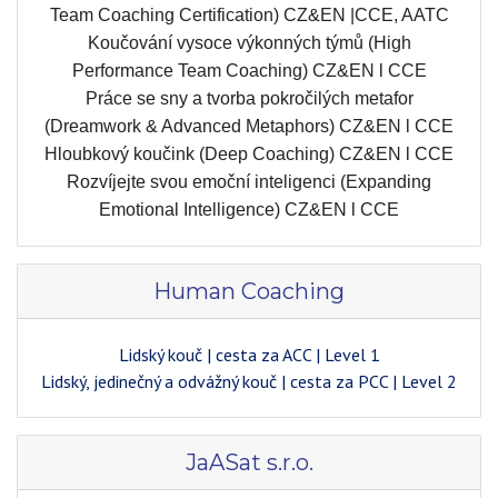
Team Coaching Certification) CZ&EN |CCE, AATC
Koučování vysoce výkonných týmů (High
Performance Team Coaching) CZ&EN l CCE
Práce se sny a tvorba pokročilých metafor
(Dreamwork & Advanced Metaphors) CZ&EN l CCE
Hloubkový koučink (Deep Coaching) CZ&EN l CCE
Rozvíjejte svou emoční inteligenci (Expanding
Emotional Intelligence) CZ&EN l CCE
Human Coaching
Lidský kouč
|
cesta za ACC
|
Level 1
Lidský, jedinečný a odvážný kouč
|
cesta za PCC
|
Level 2
JaASat s.r.o.