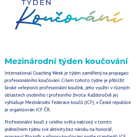
Mezinárodní týden koučování
International Coaching Week je týden zaměřený na propagaci
profesionálního koučování. Cílem tohoto týdne je přiblížit
široké veřejnosti profesionální koučink, jeho využití v různých
oblastech osobního i profesního života. Každoročně jej
vyhlašuje Mezinárodní federace koučů (ICF), v České republice
je organizován ICF ČR.
Profesionální kouči z celého světa nabízejí v tomto
jedinečném týdnu své aktivity bez nároku na honorář,
propagují filozofii a přínosy koučování podle standardů ICF,