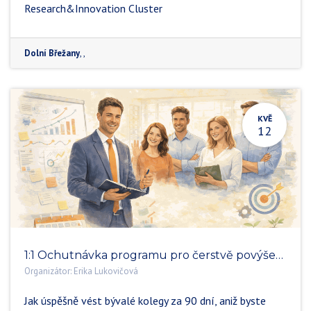
Research&Innovation Cluster
Dolní Břežany
, ,
KVĚ
12
1:1 Ochutnávka programu pro čerstvě povýšené lídry
Organizátor:
Erika Lukovičová
Jak úspěšně vést bývalé kolegy za 90 dní, aniž byste