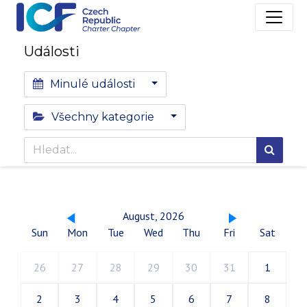
Události
Minulé události
Všechny kategorie
August, 2026
Sun
Mon
Tue
Wed
Thu
Fri
Sat
26
27
28
29
30
31
1
2
3
4
5
6
7
8