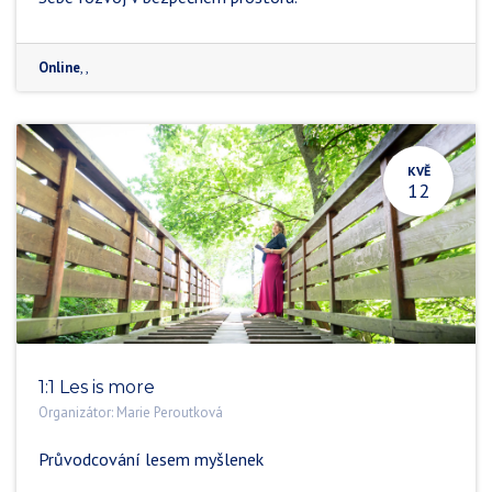
Online
,
,
KVĚ
12
1:1 Les is more
Organizátor:
Marie Peroutková
Průvodcování lesem myšlenek