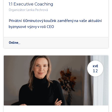
1:1 Executive Coaching
Organizátor:
Lenka Pechrová
Privátní 60minutový koučink zaměřený na vaše aktuální
byznysové výzvy v roli CEO
Online
,
,
KVĚ
12