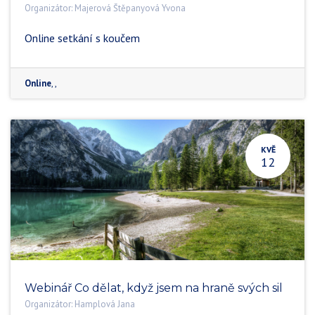
Organizátor:
Majerová Štěpanyová Yvona
Online setkání s koučem
Online
,
,
KVĚ
12
Webinář Co dělat, když jsem na hraně svých sil
Organizátor:
Hamplová Jana