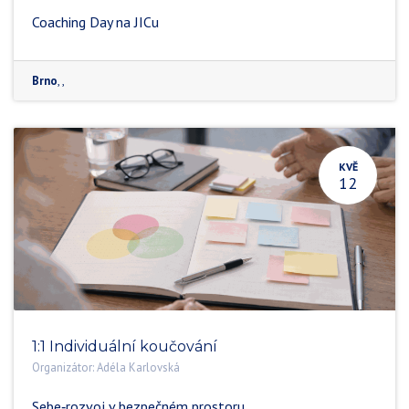
Coaching Day na JICu
Brno
, ,
KVĚ
12
1:1 Individuální koučování
Organizátor:
Adéla Karlovská
Sebe‑rozvoj v bezpečném prostoru.