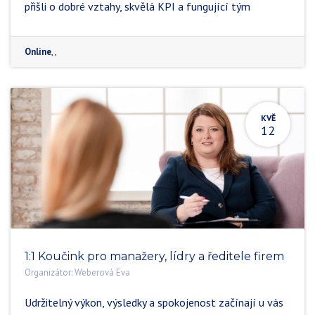
přišli o dobré vztahy, skvělá KPI a fungující tým
Online
,
,
KVĚ
12
1:1 Koučink pro manažery, lídry a ředitele firem
Organizátor:
Weberová Eva
Udržitelný výkon, výsledky a spokojenost začínají u vás