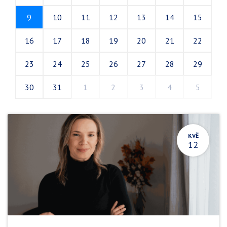
9
10
11
12
13
14
15
16
17
18
19
20
21
22
23
24
25
26
27
28
29
30
31
1
2
3
4
5
KVĚ
12