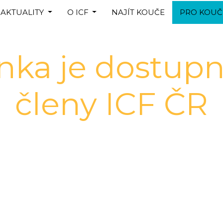
AKTUALITY
O ICF
NAJÍT KOUČE
PRO KOUČ
ánka je dostupn
členy ICF ČR