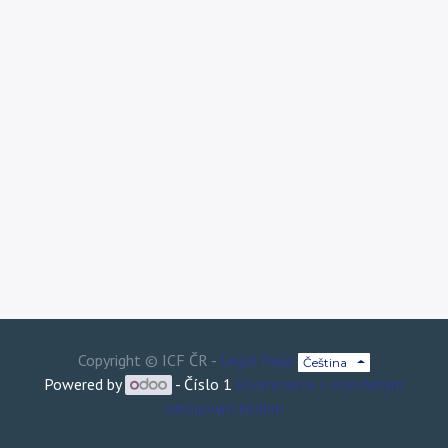
Copyright ©
ICF ČR
-
Legal Page
Čeština
Powered by
- Číslo 1
ECommerce s otevřeným
zdrojovým kódem