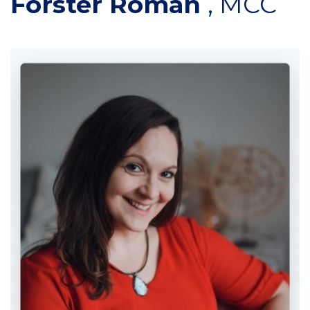
Förster Roman
,
MCC