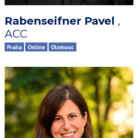
Rabenseifner Pavel
,
ACC
Praha
Online
Olomouc