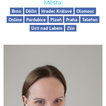
Města:
Brno
Děčín
Hradec Králové
Olomouc
Online
Pardubice
Plzeň
Praha
Telefon
Ústí nad Labem
Zlín