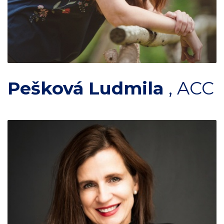
Pešková Ludmila
,
ACC