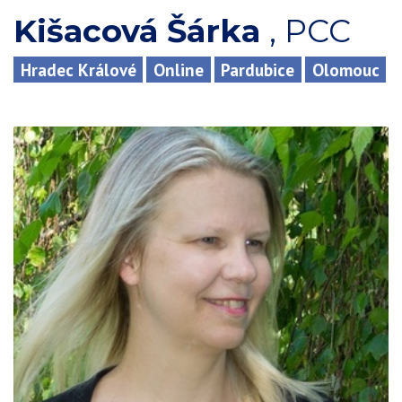
Kišacová Šárka
,
PCC
Hradec Králové
Online
Pardubice
Olomouc