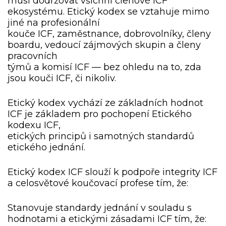
musí dodržovat všichni členové ICF
ekosystému. Etický kodex se vztahuje mimo
jiné na profesionální
kouče ICF, zaměstnance, dobrovolníky, členy
boardu, vedoucí zájmových skupin a členy
pracovních
týmů a komisí ICF — bez ohledu na to, zda
jsou kouči ICF, či nikoliv.
Etický kodex vychází ze základních hodnot
ICF je základem pro pochopení Etického
kodexu ICF,
etických principů i samotných standardů
etického jednání.
Etický kodex ICF slouží k podpoře integrity ICF
a celosvětové koučovací profese tím, že:
Stanovuje standardy jednání v souladu s
hodnotami a etickými zásadami ICF tím, že: