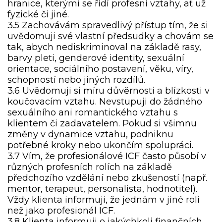
hranice, kterými se řídí profesní vztahy, ať už
fyzické či jiné.
3.5 Zachovávám spravedlivý přístup tím, že si
uvědomuji své vlastní předsudky a chovám se
tak, abych nediskriminoval na základě rasy,
barvy pleti, genderové identity, sexuální
orientace, sociálního postavení, věku, víry,
schopností nebo jiných rozdílů.
3.6 Uvědomuji si míru důvěrnosti a blízkosti v
koučovacím vztahu. Nevstupuji do žádného
sexuálního ani romantického vztahu s
klientem či zadavatelem. Pokud si všimnu
změny v dynamice vztahu, podniknu
potřebné kroky nebo ukončím spolupráci.
3.7 Vím, že profesionálové ICF často působí v
různých profesních rolích na základě
předchozího vzdělání nebo zkušeností (např.
mentor, terapeut, personalista, hodnotitel).
Vždy klienta informuji, že jednám v jiné roli
než jako profesionál ICF.
3.8 Klienta informuji o jakýchkoli finančních