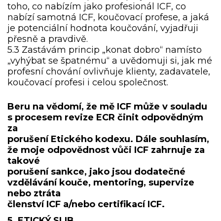
toho, co nabízím jako profesionál ICF, co
nabízí samotná ICF, koučovací profese, a jaká
je potenciální hodnota koučování, vyjadřuji
přesně a pravdivě.
5.3 Zastávám princip „konat dobro“ namísto
„vyhýbat se špatnému“ a uvědomuji si, jak mé
profesní chování ovlivňuje klienty, zadavatele,
koučovací profesi i celou společnost.
Beru na vědomí, že mě ICF může v souladu
s procesem revize ECR činit odpovědným
za
porušení Etického kodexu. Dále souhlasím,
že moje odpovědnost vůči ICF zahrnuje za
takové
porušení sankce, jako jsou dodatečné
vzdělávání kouče, mentoring, supervize
nebo ztráta
členství ICF a/nebo certifikací ICF.
5. ETICKÝ SLIB