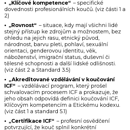
„Klíčové kompetence“
– specifické
•
dovednosti profesionálních koučů. (viz části 1 a
2)
„Rovnost“
– situace, kdy mají všichni lidé
•
stejný přístup ke zdrojům a možnostem, bez
ohledu na jejich rasu, etnický původ,
národnost, barvu pleti, pohlaví, sexuální
orientaci, genderovou identitu, věk,
náboženství, imigrační status, duševní či
tělesné schopnosti a další lidské odlišnosti.
(viz část 2 a Standard 3.5)
„Akreditované vzdělávání v koučování
•
ICF“
– vzdělávací program, který prošel
schvalovacím procesem ICF a prokazuje, že
jeho obsah odpovídá definici koučování ICF,
Klíčovým kompetencím a Etickému kodexu.
(viz část 1 a standard 5.1)
„Certifikace ICF“
– profesní osvědčení
•
potvrzující, že kouč splnil konkrétní