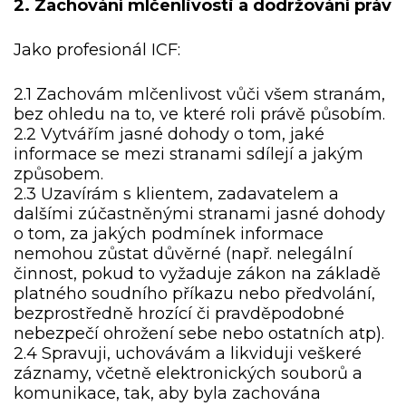
2. Zachování mlčenlivosti a dodržování práv
Jako profesionál ICF:
2.1 Zachovám mlčenlivost vůči všem stranám,
bez ohledu na to, ve které roli právě působím.
2.2 Vytvářím jasné dohody o tom, jaké
informace se mezi stranami sdílejí a jakým
způsobem.
2.3 Uzavírám s klientem, zadavatelem a
dalšími zúčastněnými stranami jasné dohody
o tom, za jakých podmínek informace
nemohou zůstat důvěrné (např. nelegální
činnost, pokud to vyžaduje zákon na základě
platného soudního příkazu nebo předvolání,
bezprostředně hrozící či pravděpodobné
nebezpečí ohrožení sebe nebo ostatních atp).
2.4 Spravuji, uchovávám a likviduji veškeré
záznamy, včetně elektronických souborů a
komunikace, tak, aby byla zachována