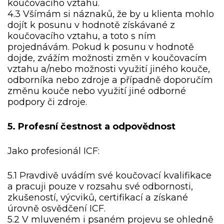
koučovacího vztahu.
4.3 Všímám si náznaků, že by u klienta mohlo
dojít k posunu v hodnotě získávané z
koučovacího vztahu, a toto s ním
projednávám. Pokud k posunu v hodnotě
dojde, zvážím možnosti změn v koučovacím
vztahu a/nebo možnosti využití jiného kouče,
odborníka nebo zdroje a případně doporučím
změnu kouče nebo využití jiné odborné
podpory či zdroje.
5. Profesní čestnost a odpovědnost
Jako profesionál ICF:
5.1 Pravdivě uvádím své koučovací kvalifikace
a pracuji pouze v rozsahu své odbornosti,
zkušeností, výcviků, certifikací a získané
úrovně osvědčení ICF.
5.2 V mluveném i psaném projevu se ohledně