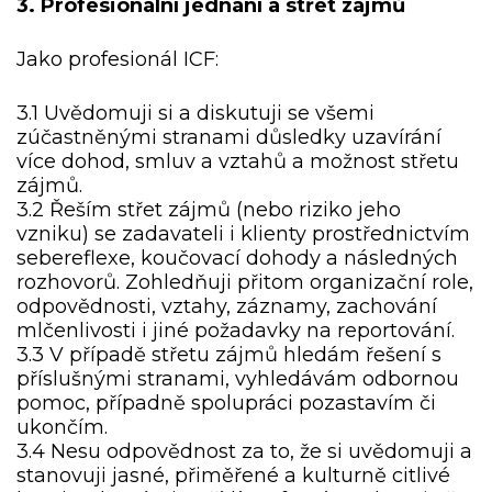
3. Profesionální jednání a střet zájmů
Jako profesionál ICF:
3.1 Uvědomuji si a diskutuji se všemi
zúčastněnými stranami důsledky uzavírání
více dohod, smluv a vztahů a možnost střetu
zájmů.
3.2 Řeším střet zájmů (nebo riziko jeho
vzniku) se zadavateli i klienty prostřednictvím
sebereflexe, koučovací dohody a následných
rozhovorů. Zohledňuji přitom organizační role,
odpovědnosti, vztahy, záznamy, zachování
mlčenlivosti i jiné požadavky na reportování.
3.3 V případě střetu zájmů hledám řešení s
příslušnými stranami, vyhledávám odbornou
pomoc, případně spolupráci pozastavím či
ukončím.
3.4 Nesu odpovědnost za to, že si uvědomuji a
stanovuji jasné, přiměřené a kulturně citlivé