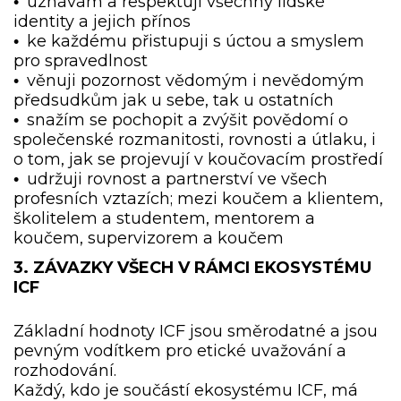
uznávám a respektuji všechny lidské
•
identity a jejich přínos
ke každému přistupuji s úctou a smyslem
•
pro spravedlnost
věnuji pozornost vědomým i nevědomým
•
předsudkům jak u sebe, tak u ostatních
snažím se pochopit a zvýšit povědomí o
•
společenské rozmanitosti, rovnosti a útlaku, i
o tom, jak se projevují v koučovacím prostředí
udržuji rovnost a partnerství ve všech
•
profesních vztazích; mezi koučem a klientem,
školitelem a studentem, mentorem a
koučem, supervizorem a koučem
3. ZÁVAZKY VŠECH V RÁMCI EKOSYSTÉMU
ICF
Základní hodnoty ICF jsou směrodatné a jsou
pevným vodítkem pro etické uvažování a
rozhodování.
Každý, kdo je součástí ekosystému ICF, má