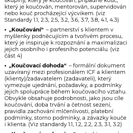
skupiny, který je koučován, případně kouč,
který je koučován, mentorován, supervidován
nebo kouč procházející výcvikem. (viz
Standardy 1.1, 2.3, 2.5, 3.2, 3.6, 3.7, 3.8, 4.1, 4.3)
„Koučování“
– partnerství s klientem v
•
myšlenky podněcujícím a tvořivém procesu,
který je inspiruje k rozpoznání a maximalizaci
jejich osobního i profesního potenciálu. (viz
část 4)
„Koučovací dohoda“
– formální dokument
•
uzavíraný mezi profesionálem ICF a klientem
(klienty)/zadavatelem (zadavateli), který
vymezuje ujednání, požadavky, a podmínky
jejich spolupráce během koučovacího vztahu.
Obvykle obsahuje podrobnosti, jako jsou cíle
koučování, doba trvání a četnost sezení,
pravidla zachování mlčenlivosti, platební
podmínky, storno podmínky, a závazky kouče
i klienta. (Viz standardy 1.1, 1.2, 2.2, 2.3, 3.1, 3.2)