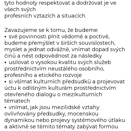
tyto hodnoty respektovat a dodržovat je ve
všech svých
profesních vztazích a situacích.
Zavazujeme se k tomu, že budeme:
své povinnosti plnit vědomě a poctivě,
•
budeme přemýšlet v širších souvislostech,
myslet a jednat odvážně, vnímat dopad svých
činů a nést odpovědnost za následky
usilovat o vysokou kvalitu svých služeb
•
prostřednictvím neustálého osobního,
profesního a etického rozvoje
si všímat kulturních předsudků a projevovat
•
úctu k odlišným kulturám prostřednictvím
otevřeného dialogu o mezikulturních
tématech
vnímat, jak jsou mezilidské vztahy
•
ovlivňovány předsudky, mocenskou
dynamikou nebo projevy systémového útlaku
a aktivně se těmito tématy zabývat formou