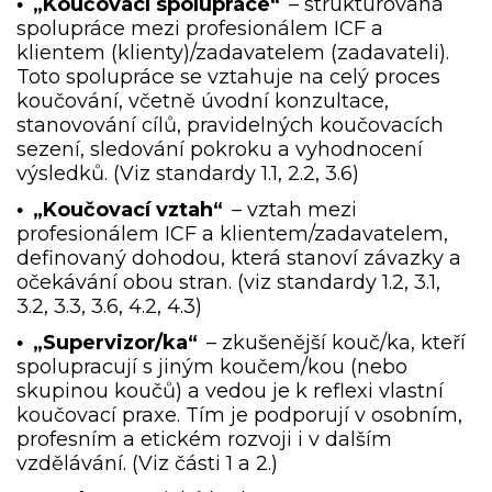
„Koučovací spolupráce“
– strukturovaná
•
spolupráce mezi profesionálem ICF a
klientem (klienty)/zadavatelem (zadavateli).
Toto spolupráce se vztahuje na celý proces
koučování, včetně úvodní konzultace,
stanovování cílů, pravidelných koučovacích
sezení, sledování pokroku a vyhodnocení
výsledků. (Viz standardy 1.1, 2.2, 3.6)
„Koučovací vztah“
– vztah mezi
•
profesionálem ICF a klientem/zadavatelem,
definovaný dohodou, která stanoví závazky a
očekávání obou stran. (viz standardy 1.2, 3.1,
3.2, 3.3, 3.6, 4.2, 4.3)
„Supervizor/ka“
– zkušenější kouč/ka, kteří
•
spolupracují s jiným koučem/kou (nebo
skupinou koučů) a vedou je k reflexi vlastní
koučovací praxe. Tím je podporují v osobním,
profesním a etickém rozvoji i v dalším
vzdělávání. (Viz části 1 a 2.)