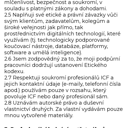
mlčenlivost, bezpečnost a soukromí, v
souladu s platnými zákony a dohodami.
2.5 Naplňuji své etické a právní závazky vůči
svým klientům, zadavatelům, kolegům a
široké veřejnosti jak přímo, tak
prostřednictvím digitálních technologií, které
využívám (tj. technologicky podporované
koučovací nástroje, databáze, platformy,
software a umělá inteligence).
2.6 Jsem zodpovědný za to, že moji podpůrní
pracovníci dodržují ustanovení Etického
kodexu.
2.7 Respektuji soukromí profesionálů ICF a
jejich kontaktní údaje (e-maily, telefonní čísla
apod.) používám pouze v rozsahu, který
povoluje ICF nebo daný profesionál sám.
2.8 Uznávám autorské právo a duševní
vlastnictví druhých. Za vlastní vydávám pouze
mnou vytvořené materiály.