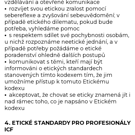
vzdělávání a otevřené komunikace
rozvíjet svou etickou zralost pomocí
•
sebereflexe a zvyšování sebeuvědomění; v
případě etického dilematu, pokud bude
potřeba, vyhledáme pomoc
s respektem sdílet své pochybnosti osobám,
•
u nichž rozpoznáme neetické jednání, a v
případě potřeby požádáme o etické
poradenství ohledně dalších postupů
komunikovat s těmi, kteří mají být
•
informováni o etických standardech
stanovených tímto kodexem tím, že jim
umožníme přístup k tomuto Etickému
kodexu
akceptovat, že chovat se eticky znamená jít i
•
nad rámec toho, co je napsáno v Etickém
kodexu
4. ETICKÉ STANDARDY PRO PROFESIONÁLY
ICF