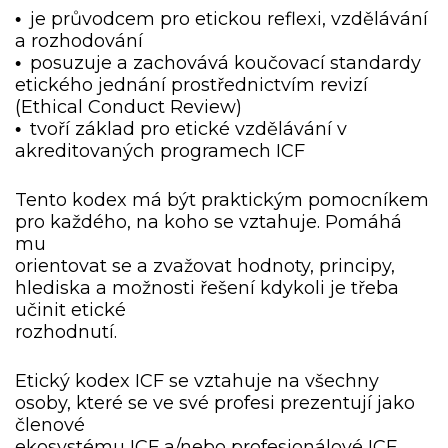
je průvodcem pro etickou reflexi, vzdělávání
•
a rozhodování
posuzuje a zachovává koučovací standardy
•
etického jednání prostřednictvím revizí
(Ethical Conduct Review)
tvoří základ pro etické vzdělávání v
•
akreditovaných programech ICF
Tento kodex má být praktickým pomocníkem
pro každého, na koho se vztahuje. Pomáhá
mu
orientovat se a zvažovat hodnoty, principy,
hlediska a možnosti řešení kdykoli je třeba
učinit etické
rozhodnutí.
Etický kodex ICF se vztahuje na všechny
osoby, které se ve své profesi prezentují jako
členové
ekosystému ICF a/nebo profesionálové ICF.