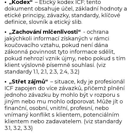
„Kodex“
– Etický kodex ICF; tento
•
dokument obsahuje účel, základní hodnoty a
etické principy, závazky, standardy, klíčové
definice, slovník a etický slib.
„Zachování mlčenlivosti“
- ochrana
•
jakýchkoli informací získaných v rámci
koučovacího vztahu, pokud není dána
zákonná povinnost tyto informace sdělit,
pokud nehrozí vznik újmy, nebo pokud s tím
klient výslovně písemně souhlasí. (viz
standardy 1.1, 2.1, 2.3, 2.4, 3.2)
„Střet zájmů“
– situace, kdy je profesionál
•
ICF zapojen do více závazků, přičemž plnění
jednoho závazku by mohlo být v rozporu s
jiným nebo mu mohlo odporovat. Může jít o
finanční, osobní, vnitřní, profesní, nebo
vnímaný konflikt s klientem, potenciálním
klientem nebo zadavatelem. (viz standardy
3.1, 3.2, 3.3)