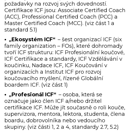
požadavky na rozvoj svých dovedností.
Certifikace ICF jsou: Associate Certified Coach
(ACC), Professional Certified Coach (PCC) a
Master Certified Coach (MCC). (viz část 1 a
standard 5.1)
„Ekosystém ICF“
– šest organizací ICF (six
•
family organization – FOs), které dohromady
tvoří ICF strukturu: ICF Profesionální koučové,
ICF Certifikace a standardy, ICF Vzdělávání v
koučinku, Nadace ICF, ICF Koučování v
organizacích a Institut ICF pro rozvoj
koučovacího myšlení, řízené Globální
boardem ICF. (viz část 1)
„Profesionál ICF“
– osoba, která se
•
označuje jako člen ICF a/nebo držitel
certifikace ICF. Může jít současně o roli kouče,
supervizora, mentora, lektora, studenta, člena
boardu, dobrovolníka nebo vedoucího
skupiny. (viz části 1, 2 a 4, standardy 2.7, 5.2)