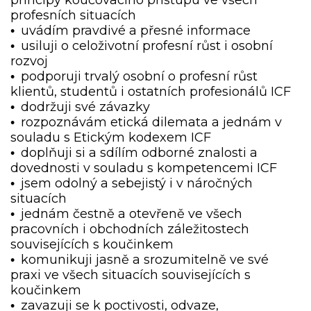
profesních situacích
uvádím pravdivé a přesné informace
•
usiluji o celoživotní profesní růst i osobní
•
rozvoj
podporuji trvalý osobní o profesní růst
•
klientů, studentů i ostatních profesionálů ICF
dodržuji své závazky
•
rozpoznávám etická dilemata a jednám v
•
souladu s Etickým kodexem ICF
doplňuji si a sdílím odborné znalosti a
•
dovednosti v souladu s kompetencemi ICF
jsem odolný a sebejistý i v náročných
•
situacích
jednám čestně a otevřeně ve všech
•
pracovních i obchodních záležitostech
souvisejících s koučinkem
komunikuji jasně a srozumitelně ve své
•
praxi ve všech situacích souvisejících s
koučinkem
zavazuji se k poctivosti, odvaze,
•