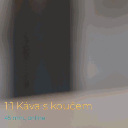
1:1 Káva s koučem
45 min., online