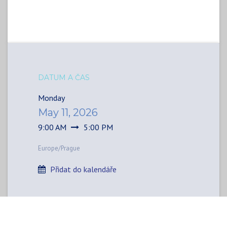
DATUM A ČAS
Monday
May 11, 2026
9:00 AM
5:00 PM
Europe/Prague
Přidat do kalendáře