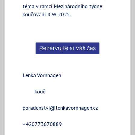
téma v rámci Mezinárodního týdne
koučování ICW 2025.
Rezervujte si Váš čas
Lenka Vornhagen
kouč
poradenstvi@lenkavornhagen.cz
+420773670889