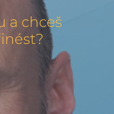
u a chceš
řinést?