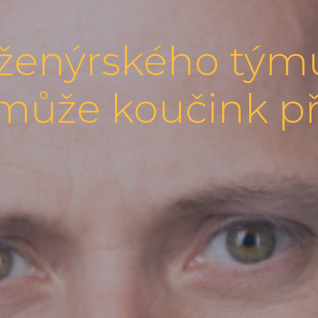
nženýrského tým
i může koučink p