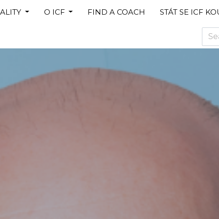
ALITY
O ICF
FIND A COACH
STÁT SE ICF K