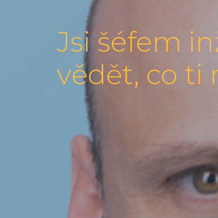
Jsi šéfem i
vědět, co t