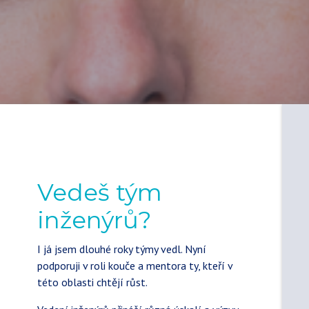
Vedeš tým
inženýrů?
I já jsem dlouhé roky týmy vedl. Nyní
podporuji v roli kouče a mentora ty, kteří v
této oblasti chtějí růst.