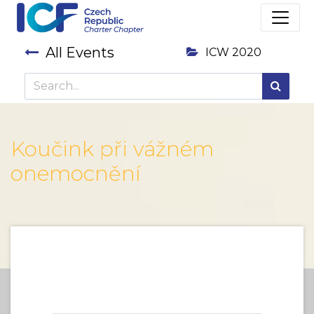
All Events
ICW 2020
Koučink při vážném
onemocnění