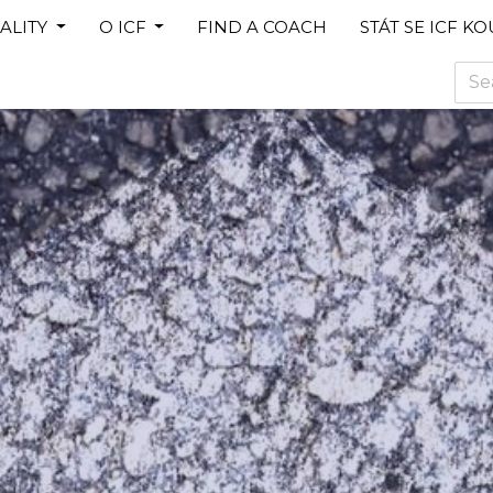
ALITY
O ICF
FIND A COACH
STÁT SE ICF K