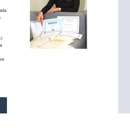
řada
n
cí
 a
 se