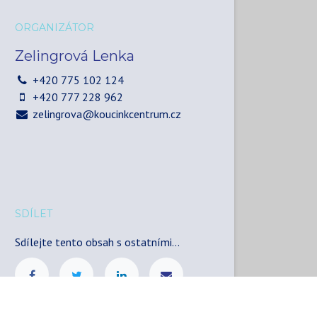
ORGANIZÁTOR
Zelingrová Lenka
+420 775 102 124
+420 777 228 962
zelingrova@koucinkcentrum.cz
SDÍLET
Sdílejte tento obsah s ostatními...