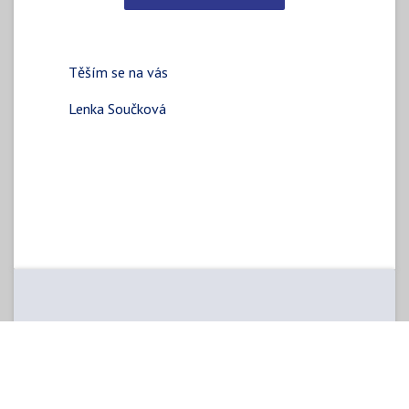
Těším se na vás
Lenka Součková
DATUM A ČAS
Thursday
May 20, 2021