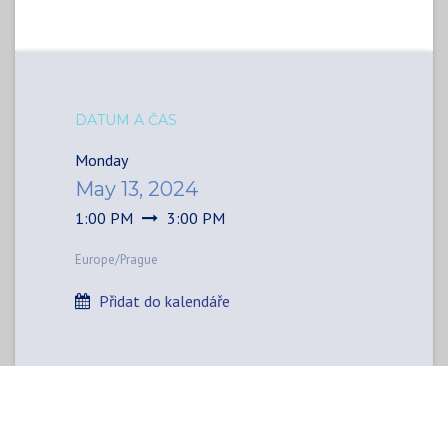
DATUM A ČAS
Monday
May 13, 2024
1:00 PM
3:00 PM
Europe/Prague
Přidat do kalendáře
MÍSTO