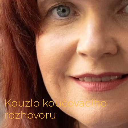
Kouzlo koučovacího
rozhovoru