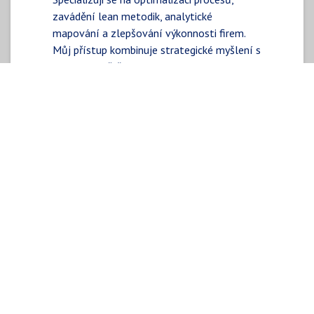
zavádění lean metodik, analytické
mapování a zlepšování výkonnosti firem.
Můj přístup kombinuje strategické myšlení s
praktickými řešeními, která vedou ke
zvyšování efektivity, snižování nákladů a
dlouhodobému růstu.
Další informace