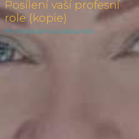
Posílení vaší profesní
role (kopie)
Pro smysluplnou budoucnost