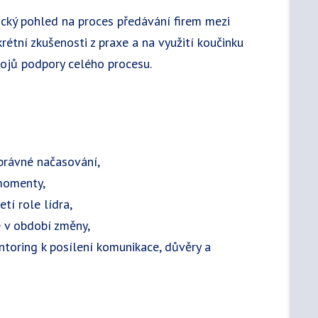
ický pohled na proces předávání firem mezi
étní zkušenosti z praxe a na využití koučinku
rojů podpory celého procesu.
správné načasování,
 momenty,
etí role lídra,
e v období změny,
entoring k posílení komunikace, důvěry a