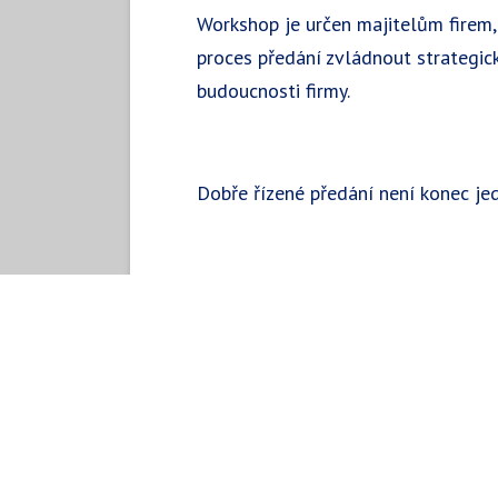
Workshop je určen majitelům firem, 
proces předání zvládnout strategick
budoucnosti firmy.
Dobře řízené předání není konec jed
Registrace emailem.
Jiří Doček
kouč, 
zacni@jkco
+420602580841