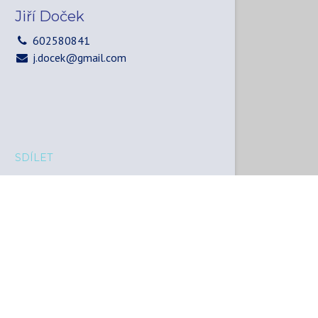
Jiří Doček
602580841
j.docek@gmail.com
SDÍLET
Sdílejte tento obsah s ostatními...
Hashtag:
#
icw2026