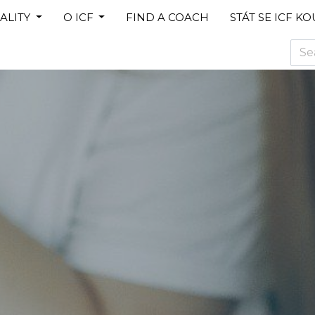
ALITY
O ICF
FIND A COACH
STÁT SE ICF K