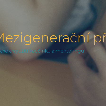
ezigenerační př
raxe a využití koučinku a mentoringu