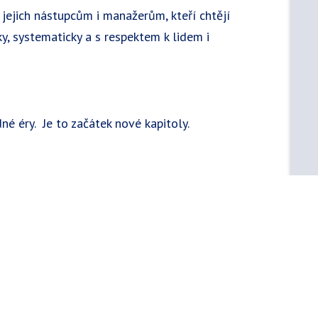
jejich nástupcům i manažerům, kteří chtějí
y, systematicky a s respektem k lidem i
né éry. Je to začátek nové kapitoly.
mentor
aching.cz