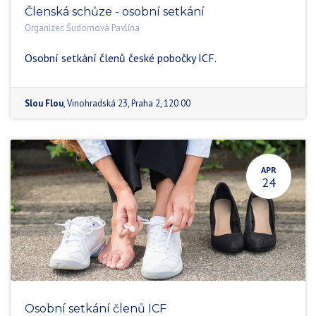
Členská schůze - osobní setkání
Organizer:
Šudomová Pavlína
Osobní setkání členů české pobočky ICF.
Slou Flou
,
Vinohradská 23
,
Praha 2
,
120 00
APR
24
Osobní setkání členů ICF