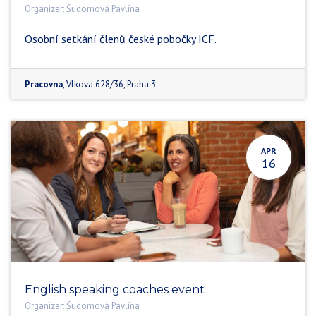
Organizer:
Šudomová Pavlína
Osobní setkání členů české pobočky ICF.
Pracovna
,
Vlkova 628/36
,
Praha 3
APR
16
English speaking coaches event
Organizer:
Šudomová Pavlína