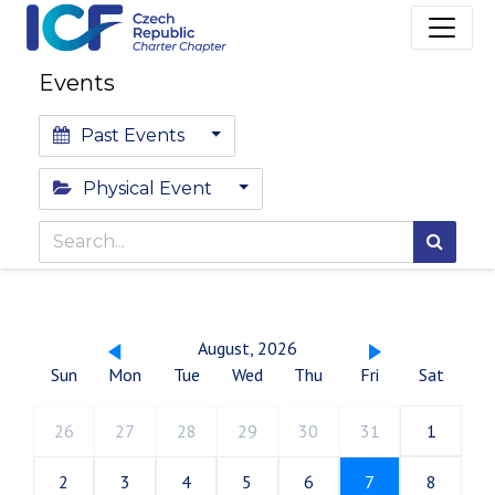
Events
Past Events
Physical Event
August, 2026
Sun
Mon
Tue
Wed
Thu
Fri
Sat
26
27
28
29
30
31
1
2
3
4
5
6
7
8