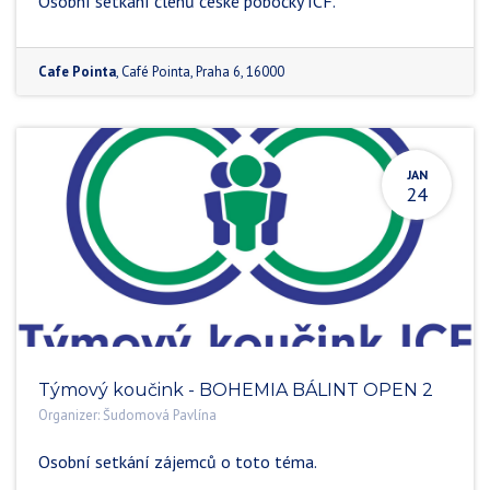
Osobní setkání členů české pobočky ICF.
Cafe Pointa
,
Café Pointa
,
Praha 6
,
16000
JAN
24
Týmový koučink - BOHEMIA BÁLINT OPEN 2
Organizer:
Šudomová Pavlína
Osobní setkání zájemců o toto téma.