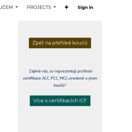
OUČEM
PROJECTS
Sign in
Zpět na přehled koučů
Zajímá vás, co reprezentují profesní
certifikace ACC, PCC, MCC uvedené u jmen
koučů?
Více o certifikacích ICF