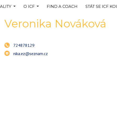
ALITY
O ICF
FIND A COACH
STÁT SE ICF K
Veronika
Nováková
724878129
nika.ez@seznam.cz