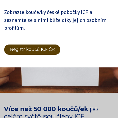
Zobrazte kouče/ky české pobočky ICF a
seznamte se s nimi blíže díky jejich osobním
profilům.
Registr koučů ICF ČR
Více než 50 000 koučů/ek
po
celém světě jsou členy ICF.