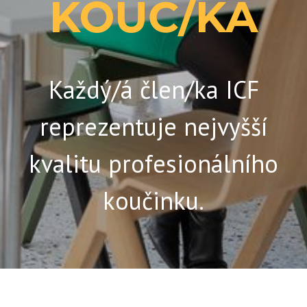
KOUČ/KA
Každý/á člen/ka ICF
reprezentuje nejvyšší
kvalitu profesionálního
koučinku.