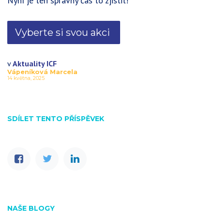
Nyní je ten správný čas to zjistit!
Vyberte si svou akci
v
Aktuality ICF
Vápeníková Marcela
14 května, 2025
SDÍLET TENTO PŘÍSPĚVEK
NAŠE BLOGY