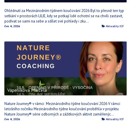
Ohlédnutí za Mezinárodním týdnem koučování 2026 Byl to přesně ten typ
setkání v prostorách LILIE, kdy se potkají lidé ochotní se na chvíli zastavit,
podívat se sami na sebe a sdílet své pohledy i zku...
čvn 4, 2026
Aktuality ICF
Vápeníková Marcela
Nature Journey® v rámci Mezinárodního týdne koučování 2026 V rámci
letošního ročníku Mezinárodního týdne koučování proběhla v projektu
Nature Journey® série odborných a zážitkových aktivit zaměřenýc...
čvn 4, 2026
Aktuality ICF