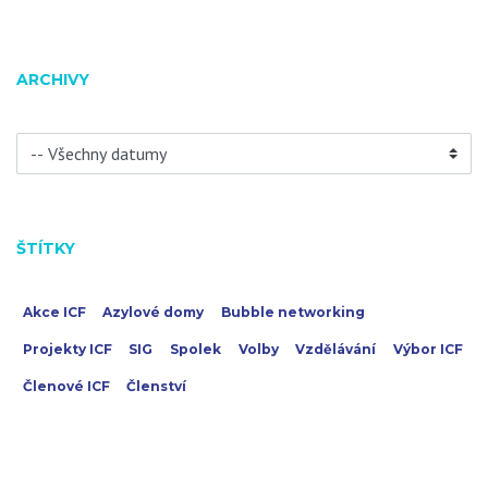
ARCHIVY
ŠTÍTKY
Akce ICF
Azylové domy
Bubble networking
Projekty ICF
SIG
Spolek
Volby
Vzdělávání
Výbor ICF
Členové ICF
Členství