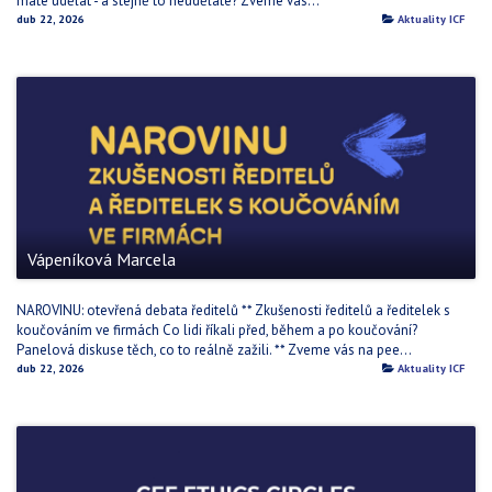
máte udělat - a stejně to neuděláte? Zveme vás...
dub 22, 2026
Aktuality ICF
Vápeníková Marcela
NAROVINU: otevřená debata ředitelů ** Zkušenosti ředitelů a ředitelek s
koučováním ve firmách Co lidi říkali před, během a po koučování?
Panelová diskuse těch, co to reálně zažili. ** Zveme vás na pee...
dub 22, 2026
Aktuality ICF