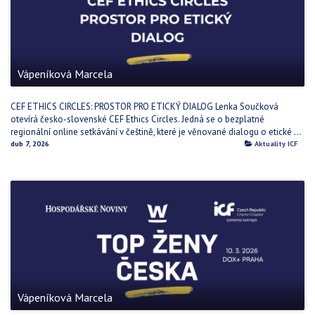
Vápeníková Marcela
CEF ETHICS CIRCLES: PROSTOR PRO ETICKÝ DIALOG Lenka Součková
otevírá česko-slovenské CEF Ethics Circles. Jedná se o bezplatné
regionální online setkávání v češtině, které je věnované dialogu o etické ...
dub 7, 2026
Aktuality ICF
Vápeníková Marcela