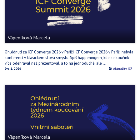
Vápeníková Marcela
Ohlédnutí za ICF Converge 2026 v Paříži ICF Converge 2026 v Paříži nebyla
konferencí v klasickém slova smyslu. Spíš happeningem, kde se koučink
více odehrával než prezentoval, a to na jednoduché, ale ...
čvc 1, 2026
Aktuality ICF
Vápeníková Marcela