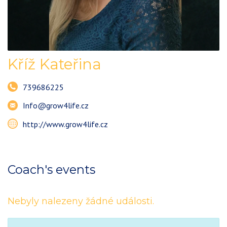
Kříž Kateřina
739686225
Info@grow4life.cz
http://www.grow4life.cz
Coach's events
Nebyly nalezeny žádné události.