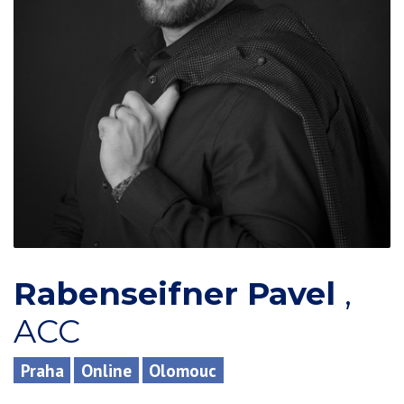
Rabenseifner Pavel
,
ACC
Praha
Online
Olomouc