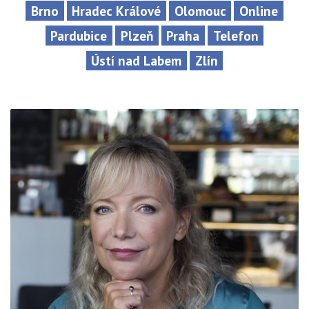
Brno
Hradec Králové
Olomouc
Online
Pardubice
Plzeň
Praha
Telefon
Ústí nad Labem
Zlín