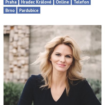
Praha
Hradec Králové
Online
Telefon
Brno
Pardubice