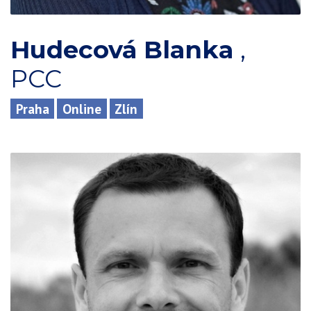
Hudecová Blanka
,
PCC
Praha
Online
Zlín