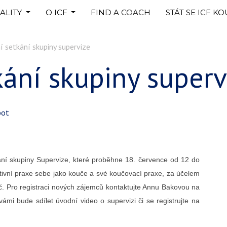
ALITY
O ICF
FIND A COACH
STÁT SE ICF K
í setkání skupiny supervize
kání skupiny superv
bot
ání skupiny Supervize, které proběhne
18.
července od 12 do
ktivní praxe
sebe jako kouče a své koučovací praxe, za účelem
ouč. Pro registraci nových zájemců kontaktujte Annu Bakovou na
 vámi bude sdílet úvodní video o supervizi či se registrujte na