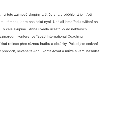
mci této zájmové skupiny a 6. června proběhlo již její třetí
ému tématu, které nás čeká nyní. Udělali jsme řadu cvičení na
h i v celé skupině. Anna uvedla účastníky do některých
 mezinárodní konference "2023 International Coaching
íklad reflexe přes různou hudbu a obrázky. Pokud jste setkání
viky procvičit, neváhejte Annu kontaktovat a může s vámi nasdílet