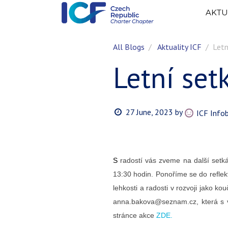
AKTU
All Blogs
Aktuality ICF
Letn
Letní set
27 June, 2023
by
ICF Info
S
radostí vás zveme na další setk
13:30 hodin. Ponoříme se do
refle
lehkosti a radosti v rozvoji jako k
anna.bakova@seznam.cz
, která s
stránce akce
ZDE.