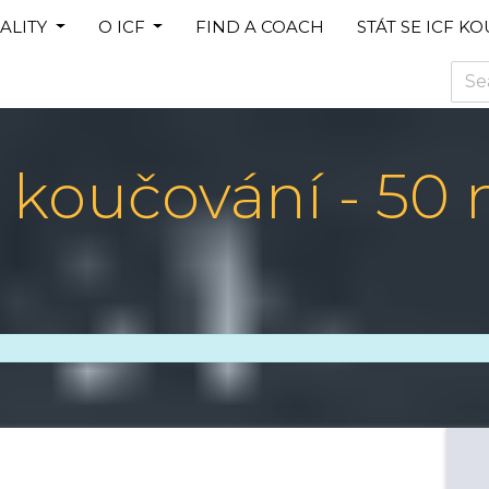
ALITY
O ICF
FIND A COACH
STÁT SE ICF K
í koučování - 50