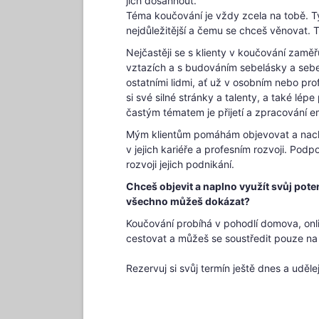
jich dosáhnout.
Téma koučování je vždy zcela na tobě. T
nejdůležitější a čemu se chceš věnovat. 
Nejčastěji se s klienty v koučování zamě
vztazích a s budováním sebelásky a sebeú
ostatními lidmi, ať už v osobním nebo pr
si své silné stránky a talenty, a také l
častým tématem je přijetí a zpracování e
Mým klientům pomáhám objevovat a nacház
v jejich kariéře a profesním rozvoji. Podp
rozvoji jejich podnikání.
Chceš objevit a naplno využít svůj poten
všechno můžeš dokázat?
Koučování probíhá v pohodlí domova, onl
cestovat a můžeš se soustředit pouze na
Rezervuj si svůj termín ještě dnes a uděle