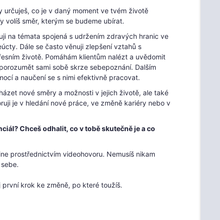
y určuješ, co je v daný moment ve tvém životě
Ty volíš směr, kterým se budeme ubírat.
řuji na témata spojená s udržením zdravých hranic ve
cty. Dále se často věnuji zlepšení vztahů s
ofesním životě. Pomáhám klientům nalézt a uvědomit
épe porozumět sami sobě skrze sebepoznání. Dalším
mocí a naučení se s nimi efektivně pracovat.
et nové směry a možnosti v jejich životě, ale také
oruji je v hledání nové práce, ve změně kariéry nebo v
ciál? Chceš odhalit, co v tobě skutečně je a co
ine prostřednictvím videohovoru. Nemusíš nikam
 sebe.
j první krok ke změně, po které toužíš.