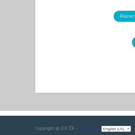
Rezerv
Copyright ©
ICF ČR
-
Legal Page
English (US)