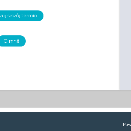
uj si svůj termín
O mně
Pow