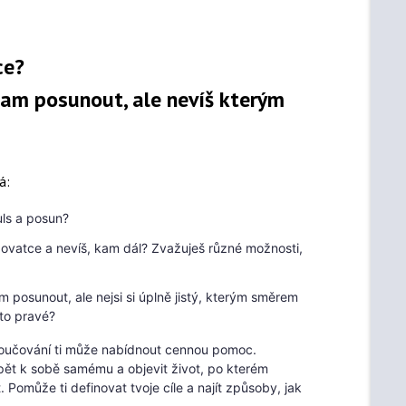
tce?
kam posunout, ale nevíš kterým
á:
uls a posun?
křižovatce a nevíš, kam dál? Zvažuješ různé možnosti,
am posunout, ale nejsi si úplně jistý, kterým směrem
 to pravé?
oučování ti může nabídnout cennou pomoc.
pět k sobě samému a objevit život, po kterém
 Pomůže ti definovat tvoje cíle a najít způsoby, jak