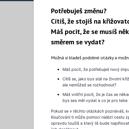
Potřebuješ změnu?
Cítíš, že stojíš na křižova
Máš pocit, že se musíš ně
směrem se vydat?
Možná si kladeš podobné otázky a možn
Máš pocit, že potřebuješ nový imp
Cítíš se, jako bys stál na životní 
ale nemůžeš se rozhodnout?
Máš vnitřní pocit, že je čas se něk
bys ses měl vydat a co je pro tebe
Pokud se v těchto otázkách poznáváš, k
Koučování ti může pomoci nalézt cestu z
opravdu toužíš a který tě bude naplňovat.