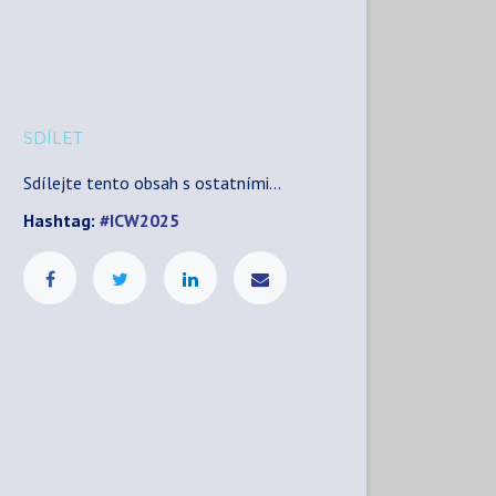
SDÍLET
Sdílejte tento obsah s ostatními...
Hashtag:
#
ICW2025