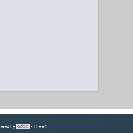
ered by
- The #1
Open Source eCommerce