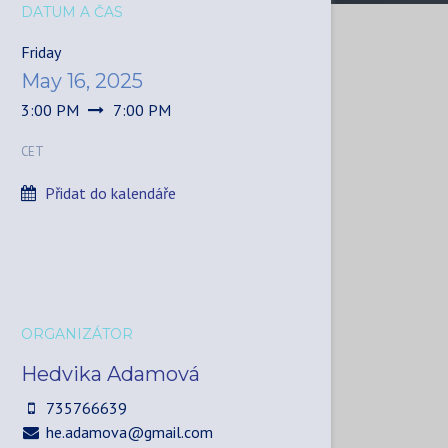
DATUM A ČAS
Friday
May 16, 2025
3:00 PM
7:00 PM
CET
Přidat do kalendáře
ORGANIZÁTOR
Hedvika Adamová
735766639
he.adamova@gmail.com