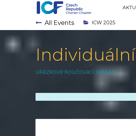
AKTU
All Events
ICW 2025
Individuáln
ukázkové koučovací setkání