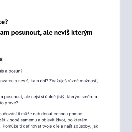
tce?
kam posunout, ale nevíš kterým
á:
uls a posun?
křižovatce a nevíš, kam dál? Zvažuješ různé možnosti,
am posunout, ale nejsi si úplně jistý, kterým směrem
 to pravé?
oučování ti může nabídnout cennou pomoc.
pět k sobě samému a objevit život, po kterém
 Pomůže ti definovat tvoje cíle a najít způsoby, jak