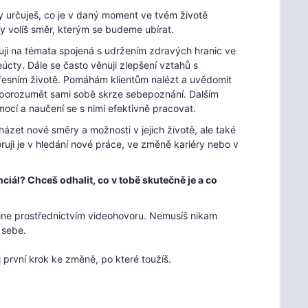
y určuješ, co je v daný moment ve tvém životě
Ty volíš směr, kterým se budeme ubírat.
řuji na témata spojená s udržením zdravých hranic ve
cty. Dále se často věnuji zlepšení vztahů s
ofesním životě. Pomáhám klientům nalézt a uvědomit
épe porozumět sami sobě skrze sebepoznání. Dalším
mocí a naučení se s nimi efektivně pracovat.
et nové směry a možnosti v jejich životě, ale také
oruji je v hledání nové práce, ve změně kariéry nebo v
ciál? Chceš odhalit, co v tobě skutečně je a co
ine prostřednictvím videohovoru. Nemusíš nikam
 sebe.
j první krok ke změně, po které toužíš.