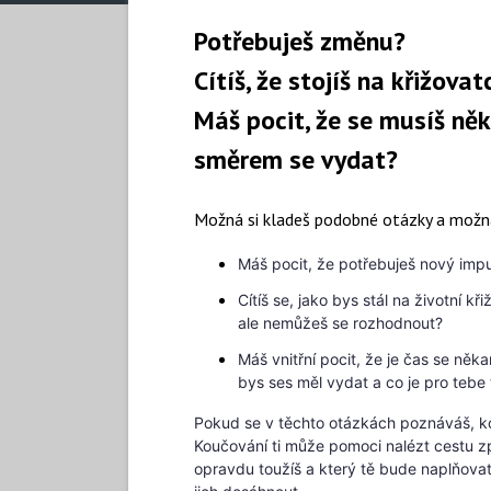
Potřebuješ změnu?
Cítíš, že stojíš na křižova
Máš pocit, že se musíš ně
směrem se vydat?
Možná si kladeš podobné otázky a možn
Máš pocit, že potřebuješ nový imp
Cítíš se, jako bys stál na životní 
ale nemůžeš se rozhodnout?
Máš vnitřní pocit, že je čas se něk
bys ses měl vydat a co je pro tebe
Pokud se v těchto otázkách poznáváš, k
Koučování ti může pomoci nalézt cestu z
opravdu toužíš a který tě bude naplňovat.