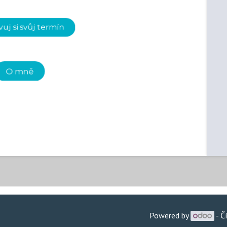
uj si svůj termín
O mně
Powered by
- Č