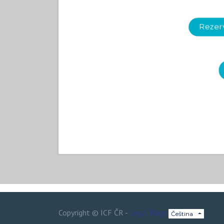
Rezerv
Copyright ©
ICF ČR
-
Legal Page
Čeština