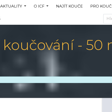
AKTUALITY
O ICF
NAJÍT KOUČE
PRO KOUČ
5
í koučování - 50