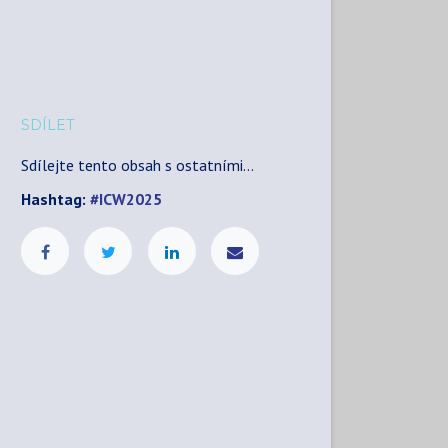
SDÍLET
Sdílejte tento obsah s ostatními...
Hashtag:
#
ICW2025