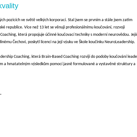
vality
ch pozicích ve světě velkých korporací. Stal jsem se prvním a stále jsem zatím
ké republice. Více než 13 let se věnuji profesionálnímu koučování, rozvoji
 Coaching, která propojuje účinné koučovací techniky s moderní neurovědou. Jej
dinému Čechovi, poskytl licenci na její výuku ve Škole koučinku NeuroLeadership.
rship Coaching, která Brain-Based Coaching rozvíjí do podoby koučování leade
ým a hmatatelným výsledkům pomocí jasně formulované a vystavěné struktury a
"