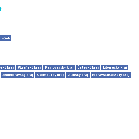
t
oučink
eský kraj
Plzeňský kraj
Karlovarský kraj
Ústecký kraj
Liberecký kraj
Jihomoravský kraj
Olomoucký kraj
Zlínský kraj
Moravskoslezský kraj