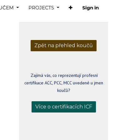
OUČEM
PROJECTS
Sign in
Zpět na přehled koučů
Zajímá vás, co reprezentují profesní
certifikace ACC, PCC, MCC uvedené u jmen
koučů?
Více o certifikacích ICF