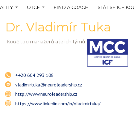
ALITY
O ICF
FIND A COACH
STÁT SE ICF K
Dr.
Vladimír
Tuka
Kouč top manažerů a jejich týmů
+420 604 293 108
vladimirtuka@neuroleadership.cz
http://www.neuroleadership.cz
https://www.linkedin.com/in/vladimirtuka/