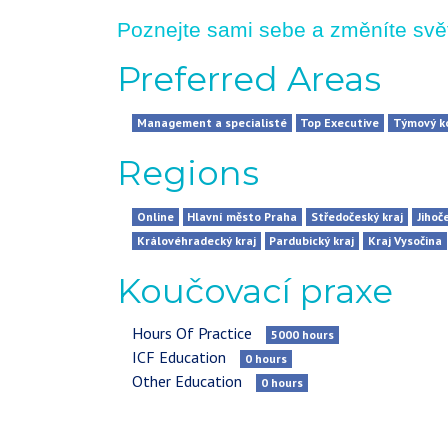
Poznejte sami sebe a změníte svě
Preferred Areas
Management a specialisté
Top Executive
Týmový k
Regions
Online
Hlavní město Praha
Středočeský kraj
Jihoč
Královéhradecký kraj
Pardubický kraj
Kraj Vysočina
Koučovací praxe
Hours Of Practice
5000
hours
ICF Education
0
hours
Other Education
0
hours