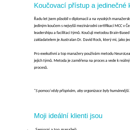
Koučovací přístup a jedinečné k
Řadu let jsem působil v diplomacii a na vysokých manažerský
jediným koučem s nejvyšší mezinárodní certifikací MCC v Čes
leadershipu a facilitaci týmů. Koučuji metodou Brain-Based
zakladatelem je Australan Dr. David Rock, který mi, jako je
Pro exekutivní a top manažery používám metodu NeuroLeade
jejich týmů. Metoda je zaměřena na proces a vede k reáln
procesů.
"
S pomocí vědy přispívám, aby organizace byly humánnější.
Moji ideální klienti jsou
Seniorní a top manažeři,
·