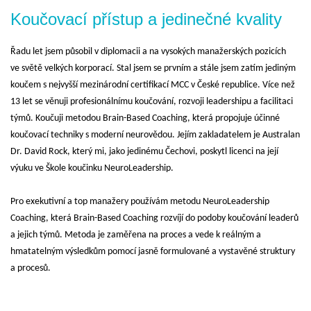
Koučovací přístup a jedinečné kvality
Řadu let jsem působil v diplomacii a na vysokých manažerských pozicích
ve světě velkých korporací. Stal jsem se prvním a stále jsem zatím jediným
koučem s nejvyšší mezinárodní certifikací MCC v České republice. Více než
13 let se věnuji profesionálnímu koučování, rozvoji leadershipu a facilitaci
týmů. Koučuji metodou Brain-Based Coaching, která propojuje účinné
koučovací techniky s moderní neurovědou. Jejím zakladatelem je Australan
Dr. David Rock, který mi, jako jedinému Čechovi, poskytl licenci na její
výuku ve Škole koučinku NeuroLeadership.
Pro exekutivní a top manažery používám metodu NeuroLeadership
Coaching, která Brain-Based Coaching rozvíjí do podoby koučování leaderů
a jejich týmů. Metoda je zaměřena na proces a vede k reálným a
hmatatelným výsledkům pomocí jasně formulované a vystavěné struktury
a procesů.