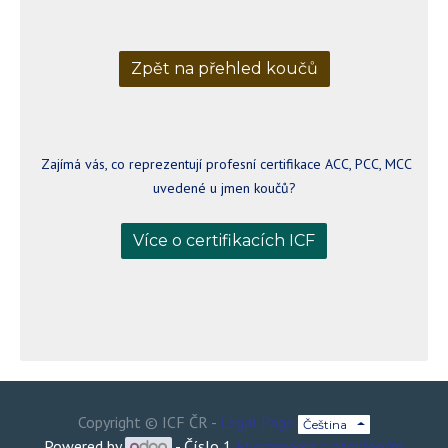
Zpět na přehled koučů
Zajímá vás, co reprezentují profesní certifikace ACC, PCC, MCC
uvedené u jmen koučů?
Více o certifikacích ICF
Copyright ©
ICF ČR
-
Legal Page
Čeština
Powered by
- Číslo 1
ECommerce s otevřeným