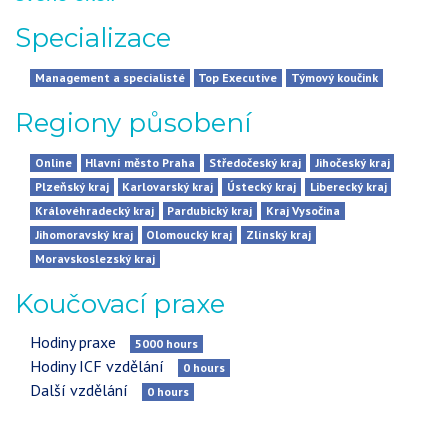
Specializace
Management a specialisté
Top Executive
Týmový koučink
Regiony působení
Online
Hlavní město Praha
Středočeský kraj
Jihočeský kraj
Plzeňský kraj
Karlovarský kraj
Ústecký kraj
Liberecký kraj
Královéhradecký kraj
Pardubický kraj
Kraj Vysočina
Jihomoravský kraj
Olomoucký kraj
Zlínský kraj
Moravskoslezský kraj
Koučovací praxe
Hodiny praxe
5000
hours
Hodiny ICF vzdělání
0
hours
Další vzdělání
0
hours