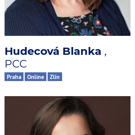
Hudecová Blanka
,
PCC
Praha
Online
Zlín