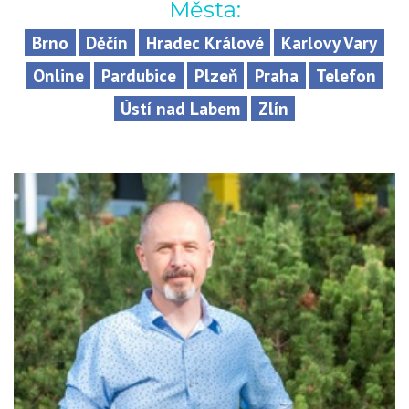
Města:
Brno
Děčín
Hradec Králové
Karlovy Vary
Online
Pardubice
Plzeň
Praha
Telefon
Ústí nad Labem
Zlín