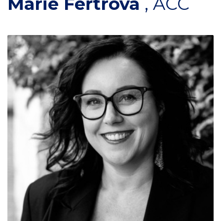
Marie Feřtrová
,
ACC