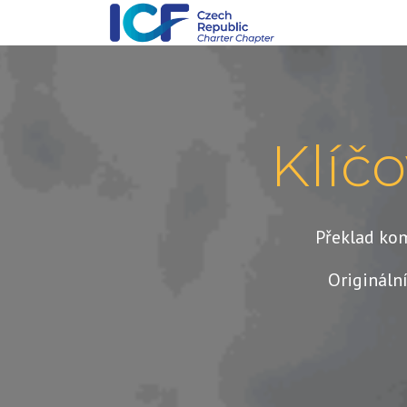
Klíč
Překlad kom
Origináln