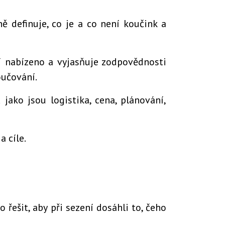
ě definuje, co je a co není koučink a
í nabízeno a vyjasňuje zodpovědnosti
oučování.
ako jsou logistika, cena, plánování,
a cíle.
o řešit, aby při sezení dosáhli to, čeho