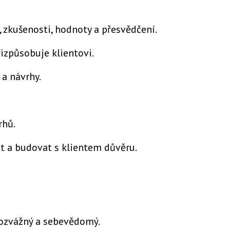
, zkušenosti, hodnoty a přesvědčení.
řizpůsobuje klientovi.
 a návrhy.
rhů.
st a budovat s klientem důvěru.
, rozvážný a sebevědomý.