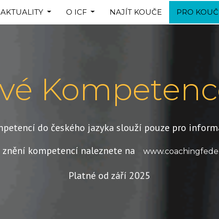
AKTUALITY
O ICF
NAJÍT KOUČE
PRO KOUČ
ové Kompetenc
petencí do českého jazyka slouží pouze pro informa
í znění kompetencí naleznete na
www.coachingfeder
Platné od září 2025