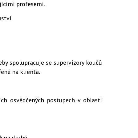
jícími profesemi.
ství.
řeby spolupracuje se supervizory koučů
řené na klienta.
ních osvědčených postupech v oblasti
k na druhé.