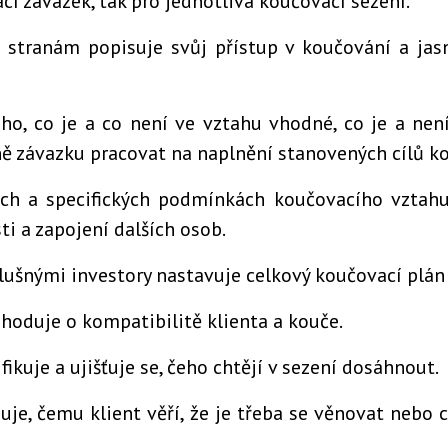
cí závazek, tak pro jednotlivá koučovací sezení.
 stranám popisuje svůj přístup v koučování a jasn
ho, co je a co není ve vztahu vhodné, co je a nen
tně závazku pracovat na naplnění stanovených cílů k
ch a specifických podmínkách koučovacího vztahu j
ti a zapojení dalších osob.
slušnými investory nastavuje celkový koučovací plán 
zhoduje o kompatibilitě klienta a kouče.
fikuje a ujišťuje se, čeho chtějí v sezení dosáhnout.
uje, čemu klient věří, že je třeba se věnovat nebo c