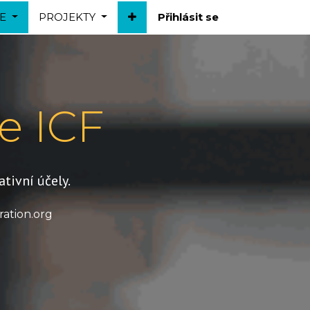
E
PROJEKTY
Přihlásit se
e ICF
tivní účely.
ation.org