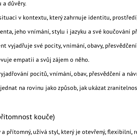
 a důvěry.
ituaci v kontextu, který zahrnuje identitu, prostředí
lienta, jeho vnímání, stylu i jazyku a své koučování p
ent vyjadřuje své pocity, vnímání, obavy, přesvědčení
evuje empatii a svůj zájem o něho.
vyjadřování pocitů, vnímání, obav, přesvědčení a náv
 jednat na rovinu jako způsob, jak ukázat zranitelno
přítomnost kouče)
 přítomný, užívá styl, který je otevřený, flexibilní