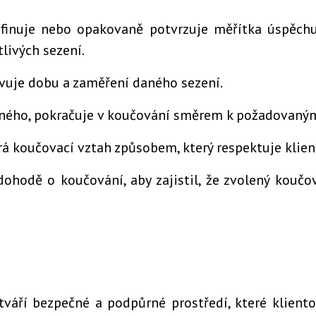
definuje nebo opakovaně potvrzuje měřítka úspěch
livých sezení.
avuje dobu a zaměření daného sezení.
jiného, pokračuje v koučování směrem k požadovaný
írá koučovací vztah způsobem, který respektuje klie
 dohodě o koučování, aby zajistil, že zvolený kouč
ytváří bezpečné a podpůrné prostředí, které klien