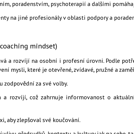
ním, poradenstvím, psychoterapií a dalšími pomáha
nty na jiné profesionály v oblasti podpory a poraden
 (coaching mindset)
ává a rozvíjí na osobní i profesní úrovni. Podle pot
ení mysli, které je otevřené, zvídavé, pružné a zamě
sou zodpovědní za své volby.
á a rozvíjí, což zahrnuje informovanost o aktuál
axi, aby zlepšoval své koučování.
ý vlivu předsudků, kontextu a kultury jak na sebe, ta