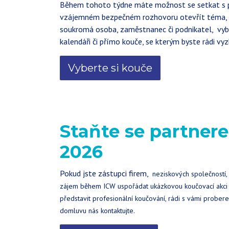
Během tohoto týdne máte možnost se setkat s 
vzájemném bezpečném rozhovoru otevřít téma, kt
soukromá osoba, zaměstnanec či podnikatel, vybe
kalendáři či přímo kouče, se kterým byste rádi vy
Vyberte si kouče
Staňte se partne
2026
Pokud jste zástupci firem,
neziskových společností, š
zájem během ICW uspořádat ukázkovou koučovací akci p
představit profesionální koučování, rádi s vámi prober
domluvu nás kontaktujte.