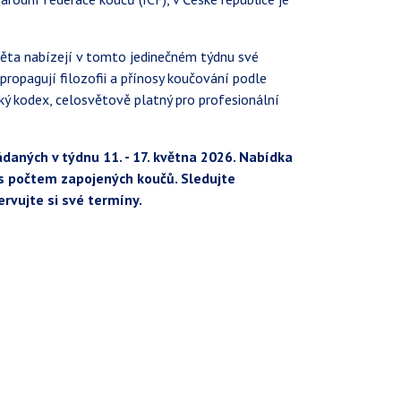
věta nabízejí v tomto jedinečném týdnu své
 propagují filozofii a přínosy koučování podle
cký kodex, celosvětově platný pro profesionální
řádaných v týdnu 11. - 17. května 2026. Nabídka
u s počtem zapojených koučů. Sledujte
ervujte si své termíny.