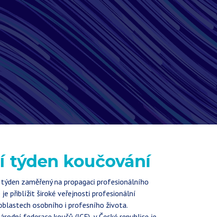
í týden koučování
e týden zaměřený na propagaci profesionálního
e přiblížit široké veřejnosti profesionální
 oblastech osobního i profesního života.
rodní federace koučů (ICF), v České republice je