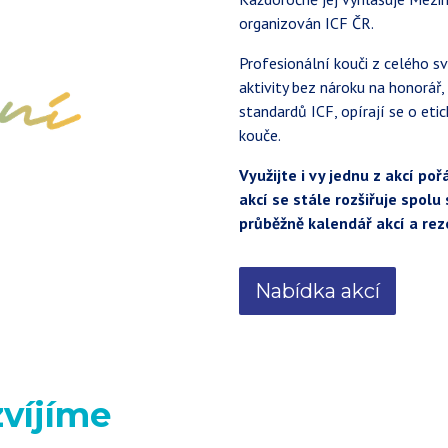
organizován ICF ČR.
Profesionální kouči z celého s
aktivity bez nároku na honorář,
standardů ICF, opírají se o eti
kouče.
Využijte i vy jednu z akcí po
akcí se stále rozšiřuje spol
průběžně kalendář akcí a rez
Nabídka akcí
víjíme