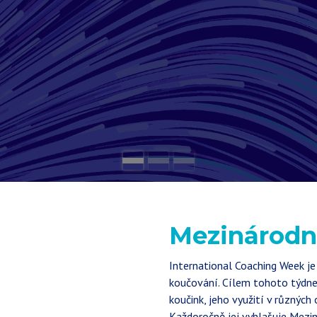
Mezinárodn
International Coaching Week j
koučování. Cílem tohoto týdne j
koučink, jeho využití v různých
Každoročně jej vyhlašuje Meziná