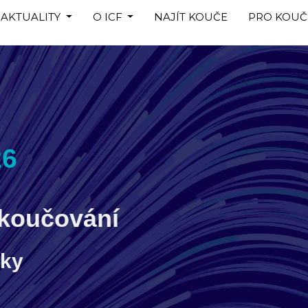
AKTUALITY
O ICF
NAJÍT KOUČE
PRO KOUČ
26
 koučování
vky