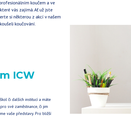
profesionálním koučem a ve
eré vás zajímá. Ať už jste
rte si některou z akcí v našem
zkoušeli koučování.
rem ICW
kol či dalších institucí a máte
ro své zaměstnance, či jim
eme vaše představy. Pro bližší