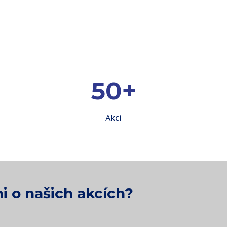
50+
Akcí
i o našich akcích?