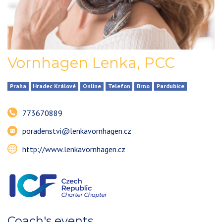
Vornhagen Lenka
,
PCC
Praha
Hradec Králové
Online
Telefon
Brno
Pardubice
773670889
poradenstvi@lenkavornhagen.cz
http://www.lenkavornhagen.cz
Coach's events