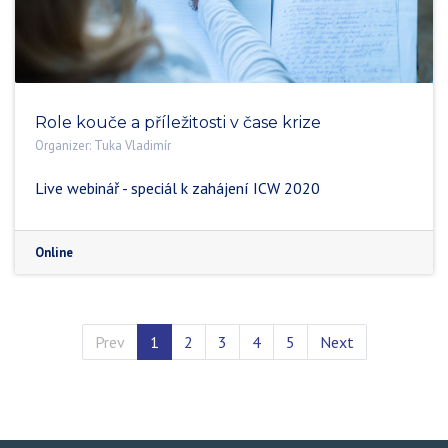
Role kouče a příležitosti v čase krize
Organizer:
Tuka Vladimír
Live webinář - speciál k zahájení ICW 2020
Online
Prev
1
2
3
4
5
Next