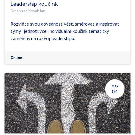
Leadership koučink
Organizer:
Novák Jan
Rozviňte svou dovednost vést, směrovat a inspirovat
týmy i jednotlivce. Individuální koučink tématicky
zaměřený na rozvoj leadershipu.
Online
MAY
04