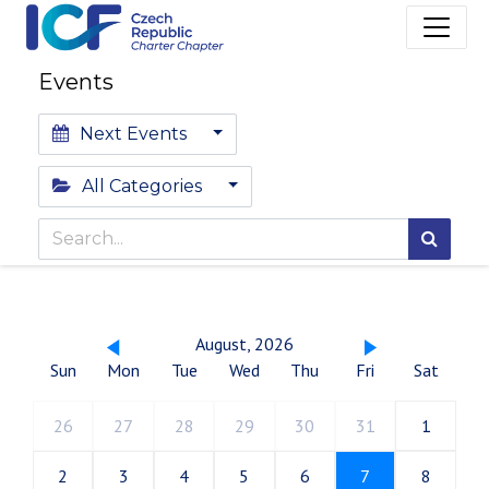
Events
Next Events
All Categories
August, 2026
Sun
Mon
Tue
Wed
Thu
Fri
Sat
26
27
28
29
30
31
1
2
3
4
5
6
7
8