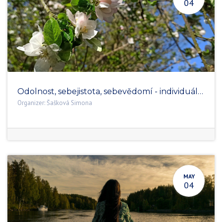
04
Odolnost, sebejistota, sebevědomí - individuální koučink
Organizer:
Šašková Simona
MAY
04