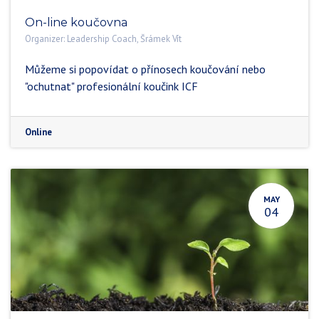
On-line koučovna
Organizer:
Leadership Coach, Šrámek Vít
Můžeme si popovídat o přínosech koučování nebo
"ochutnat" profesionální koučink ICF
Online
MAY
04