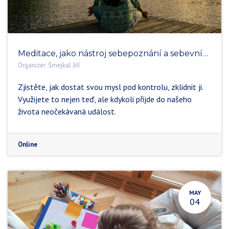
Meditace, jako nástroj sebepoznání a sebevnímání v osobním a pracovním životě (kopie)
Organizer:
Šmejkal Jiří
Zjistěte, jak dostat svou mysl pod kontrolu, zklidnit ji.
Využijete to nejen teď, ale kdykoli přijde do našeho
života neočekávaná událost.
Online
MAY
04