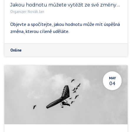
Jakou hodnotu můžete vytěžit ze své změny? Jaký potenciál přehlížíte? (kopie)
Organizer:
Novák Jan
Objevte a spočítejte, jakou hodnotu může mít úspěšná
změna, kterou cíleně uděláte.
Online
MAY
04