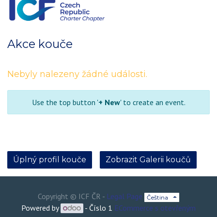
Akce kouče
Nebyly nalezeny žádné události.
Use the top button '
+ New
' to create an event.
Úplný profil kouče
Zobrazit Galerii koučů
Copyright ©
ICF ČR
-
Legal Page
Čeština
Powered by
- Číslo 1
ECommerce s otevřeným