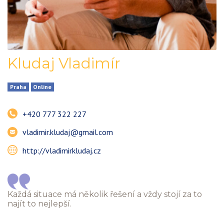
Kludaj Vladimír
Praha
Online
+420 777 322 227
vladimir.kludaj@gmail.com
http://vladimirkludaj.cz
Každá situace má několik řešení a vždy stojí za to
najít to nejlepší.