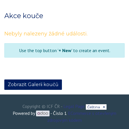
Akce kouče
Nebyly nalezeny žádné události.
Use the top button '
+ New
' to create an event.
Zobrazit Galerii koučů
Copyright ©
ICF ČR
-
Legal Page
Čeština
Powered by
- Číslo 1
ECommerce s otevřeným
zdrojovým kódem